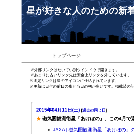
星が好きな人のための新
トップページ
※外部リンクはたいてい別ウインドウで開きます。
※あまりに古いリンク先は安全上リンクを外しています。
※固定リンクは星のアイコンに仕込まれています。
※更新は日付の前日の夜と当日の朝が多いです。掲載済の
2015年04月11日(土)
[
過去の同じ日
]
★
磁気圏観測衛星「あけぼの」、この4月で
JAXA | 磁気圏観測衛星「あけぼの