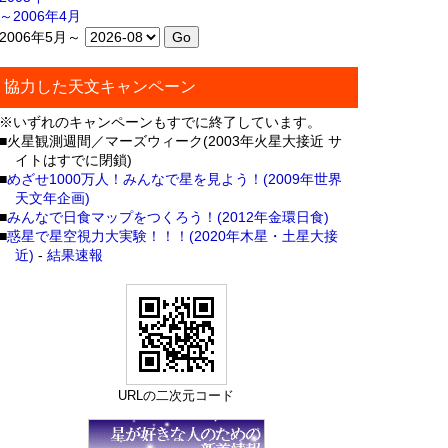
～2006年4月
2006年5月～
協力した天文キャンペーン
※いずれのキャンペーンもすでに終了しています。
■火星観測週間／マーズウィーク(2003年火星大接近 サ
イトはすでに閉鎖)
■
めざせ1000万人！みんなで星を見よう！(2009年世界
天文年企画)
■
みんなで日食マップをつくろう！(2012年金環日食)
■
惑星で星空視力大実験！！！(2020年木星・土星大接
近)
-
結果速報
URLの二次元コード