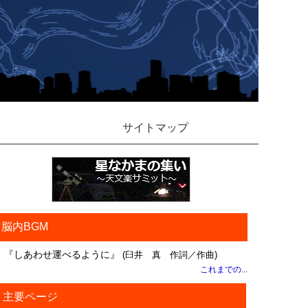
サイトマップ
脳内BGM
『しあわせ運べるように』
(臼井 真 作詞／作曲)
これまでの...
主要ページ