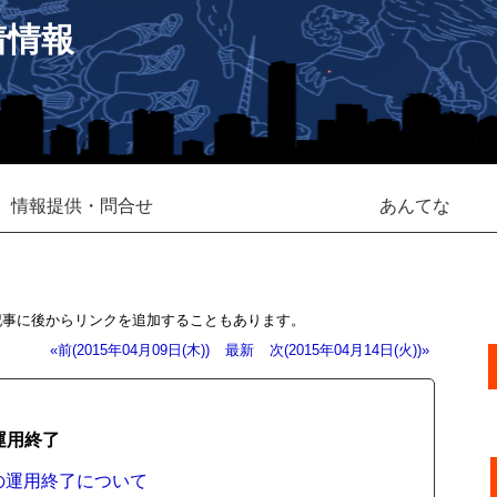
着情報
情報提供・問合せ
あんてな
記事に後からリンクを追加することもあります。
«前(2015年04月09日(木))
最新
次(2015年04月14日(火))»
運用終了
」の運用終了について