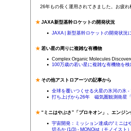
26年もの長く運用されてきました。お疲れ
★
JAXA新型基幹ロケットの開発状況
JAXA | 新型基幹ロケットの開発状況
★
若い星の周りに複雑な有機物
Complex Organic Molecules Discovere
100万歳の若い星に複雑な有機物を検出
★
その他アストロアーツの記事から
全球を覆いつくせる火星の氷河の氷 -
打ち上げから26年 磁気圏観測衛星「
★
“ミニはやぶさ”「プロキオン」、エンジ
宇宙開発：ミッション達成の“ミニは
切るか (1/3) - MONOist（モノイスト