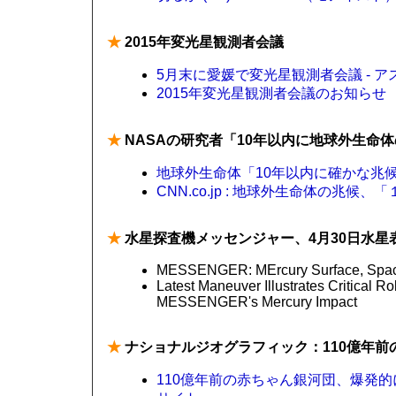
★
2015年変光星観測者会議
5月末に愛媛で変光星観測者会議 - 
2015年変光星観測者会議のお知らせ
★
NASAの研究者「10年以内に地球外生命
地球外生命体「10年以内に確かな
CNN.co.jp : 地球外生命体の兆
★
水星探査機メッセンジャー、4月30日水星
MESSENGER: MErcury Surface, Space
Latest Maneuver Illustrates Critical 
MESSENGER's Mercury Impact
★
ナショナルジオグラフィック：110億年前
110億年前の赤ちゃん銀河団、爆発的