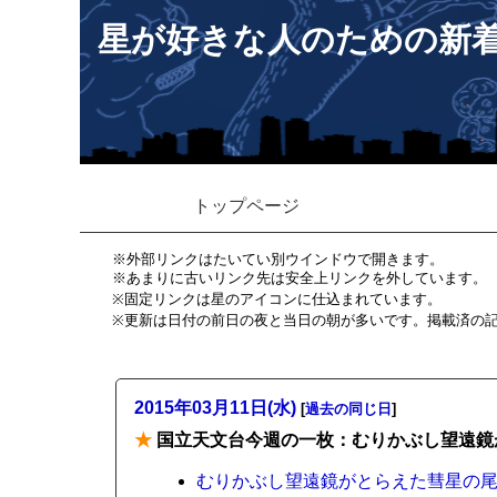
星が好きな人のための新
トップページ
※外部リンクはたいてい別ウインドウで開きます。
※あまりに古いリンク先は安全上リンクを外しています。
※固定リンクは星のアイコンに仕込まれています。
※更新は日付の前日の夜と当日の朝が多いです。掲載済の
2015年03月11日(水)
[
過去の同じ日
]
★
国立天文台今週の一枚：むりかぶし望遠鏡
むりかぶし望遠鏡がとらえた彗星の尾の収