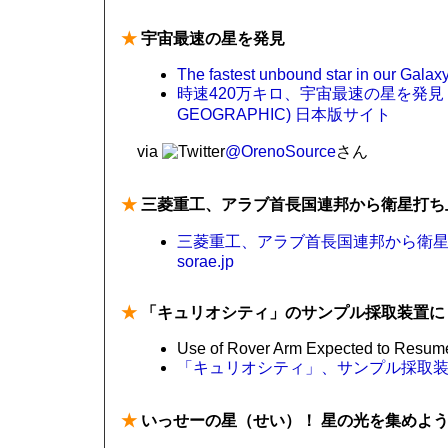
★
宇宙最速の星を発見
The fastest unbound star in our Galax
時速420万キロ、宇宙最速の星を発見 |
GEOGRAPHIC) 日本版サイト
via
@OrenoSource
さん
★
三菱重工、アラブ首長国連邦から衛星打ち
三菱重工、アラブ首長国連邦から衛星打ち上げ
sorae.jp
★
「キュリオシティ」のサンプル採取装置に
Use of Rover Arm Expected to Resum
「キュリオシティ」、サンプル採取装置
★
いっせーの星（せい）！ 星の光を集めよう