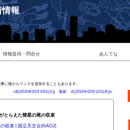
着情報
情報提供・問合せ
あんてな
記事に後からリンクを追加することもあります。
«前(2015年03月10日(火))
最新
次(2015年03月12日(木))»
がとらえた彗星の尾の収束
束 | 国立天文台(NAOJ)