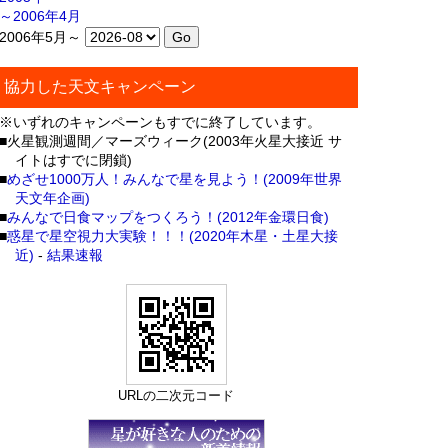
～2006年4月
2006年5月～
協力した天文キャンペーン
※いずれのキャンペーンもすでに終了しています。
■火星観測週間／マーズウィーク(2003年火星大接近 サ
イトはすでに閉鎖)
■
めざせ1000万人！みんなで星を見よう！(2009年世界
天文年企画)
■
みんなで日食マップをつくろう！(2012年金環日食)
■
惑星で星空視力大実験！！！(2020年木星・土星大接
近)
-
結果速報
URLの二次元コード