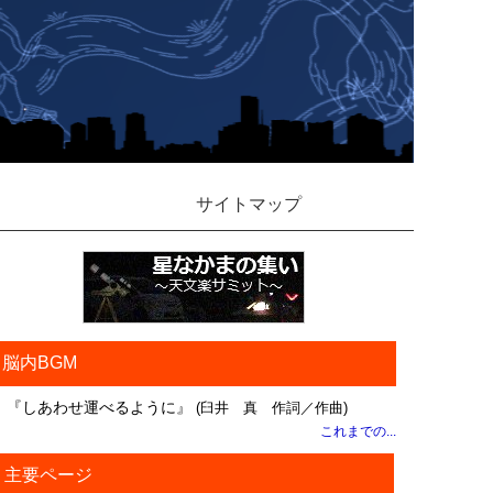
サイトマップ
脳内BGM
『しあわせ運べるように』
(臼井 真 作詞／作曲)
これまでの...
主要ページ