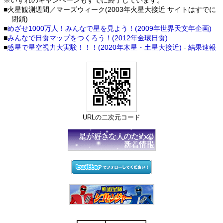
※いずれのキャンペーンもすでに終了しています。
■火星観測週間／マーズウィーク(2003年火星大接近 サイトはすでに
閉鎖)
■
めざせ1000万人！みんなで星を見よう！(2009年世界天文年企画)
■
みんなで日食マップをつくろう！(2012年金環日食)
■
惑星で星空視力大実験！！！(2020年木星・土星大接近)
-
結果速報
URLの二次元コード