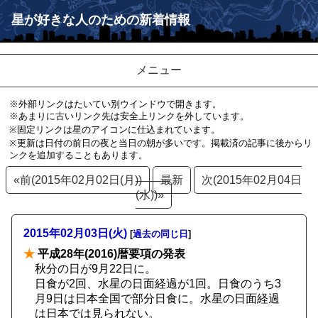
星が好きな人のための新着情報
メニュー
※外部リンクはたいてい別ウインドウで開きます。
※あまりに古いリンク先は安全上リンクを外しています。
※固定リンクは星のアイコンに仕込まれています。
※更新は日付の前日の夜と当日の朝が多いです。掲載済の記事に後からリ
ンクを追加することもあります。
«前(2015年02月02日(月))
最新
次(2015年02月04日
(水))»
2015年02月03日(火)
[
過去の同じ日
]
★
平成28年(2016)暦要項の発表
秋分の日が9月22日に。
日食が2回、水星の日面経過が1回。日食のうち3
月9日は日本全国で部分日食に。水星の日面経過
は日本では見られない。