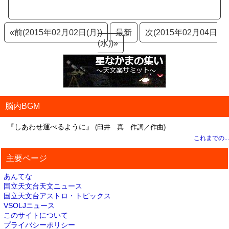
«前(2015年02月02日(月))
最新
次(2015年02月04日
(水))»
脳内BGM
『しあわせ運べるように』
(臼井 真 作詞／作曲)
これまでの...
主要ページ
あんてな
国立天文台天文ニュース
国立天文台アストロ・トピックス
VSOLJニュース
このサイトについて
プライバシーポリシー