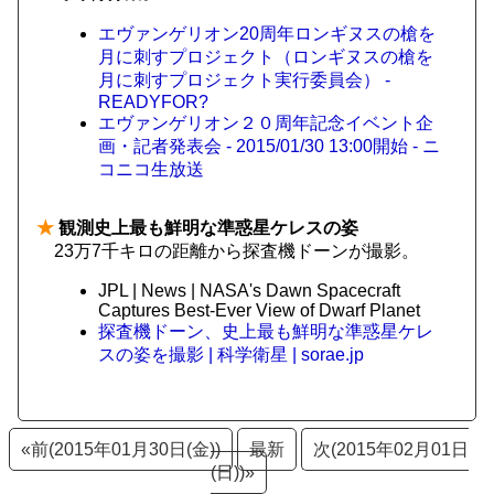
エヴァンゲリオン20周年ロンギヌスの槍を
月に刺すプロジェクト（ロンギヌスの槍を
月に刺すプロジェクト実行委員会） -
READYFOR?
エヴァンゲリオン２０周年記念イベント企
画・記者発表会 - 2015/01/30 13:00開始 - ニ
コニコ生放送
★
観測史上最も鮮明な準惑星ケレスの姿
23万7千キロの距離から探査機ドーンが撮影。
JPL | News | NASA's Dawn Spacecraft
Captures Best-Ever View of Dwarf Planet
探査機ドーン、史上最も鮮明な準惑星ケレ
スの姿を撮影 | 科学衛星 | sorae.jp
«前(2015年01月30日(金))
最新
次(2015年02月01日
(日))»