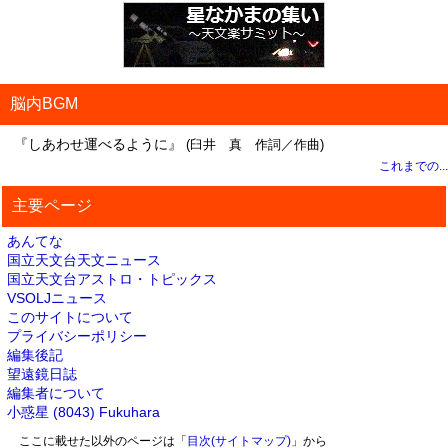
脳内BGM
『しあわせ運べるように』
(臼井 真 作詞／作曲)
これまでの...
主要ページ
あんてな
国立天文台天文ニュース
国立天文台アストロ・トピックス
VSOLJニュース
このサイトについて
プライバシーポリシー
編集後記
望遠鏡日誌
編集者について
小惑星 (8043) Fukuhara
ここに載せた以外のページは「
目次(サイトマップ)
」から