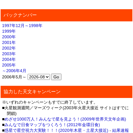
バックナンバー
1997年12月～1998年
1999年
2000年
2001年
2002年
2003年
2004年
2005年
～2006年4月
2006年5月～
協力した天文キャンペーン
※いずれのキャンペーンもすでに終了しています。
■火星観測週間／マーズウィーク(2003年火星大接近 サイトはすでに
閉鎖)
■
めざせ1000万人！みんなで星を見よう！(2009年世界天文年企画)
■
みんなで日食マップをつくろう！(2012年金環日食)
■
惑星で星空視力大実験！！！(2020年木星・土星大接近)
-
結果速報