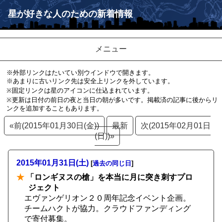
星が好きな人のための新着情報
メニュー
※外部リンクはたいてい別ウインドウで開きます。
※あまりに古いリンク先は安全上リンクを外しています。
※固定リンクは星のアイコンに仕込まれています。
※更新は日付の前日の夜と当日の朝が多いです。掲載済の記事に後からリ
ンクを追加することもあります。
«前(2015年01月30日(金))
最新
次(2015年02月01日
(日))»
2015年01月31日(土)
[
過去の同じ日
]
★
「ロンギヌスの槍」を本当に月に突き刺すプロ
ジェクト
エヴァンゲリオン２０周年記念イベント企画。
チームハクトが協力。クラウドファンディング
で寄付募集。