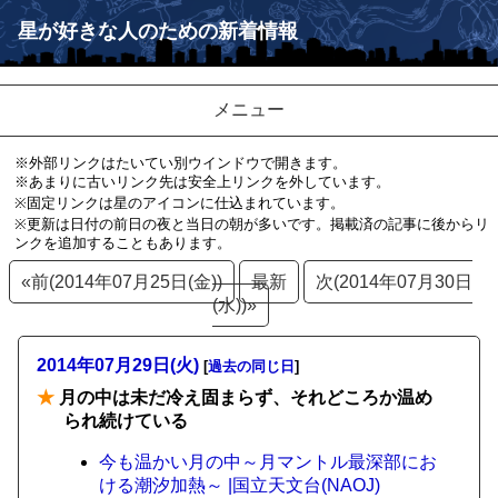
星が好きな人のための新着情報
メニュー
※外部リンクはたいてい別ウインドウで開きます。
※あまりに古いリンク先は安全上リンクを外しています。
※固定リンクは星のアイコンに仕込まれています。
※更新は日付の前日の夜と当日の朝が多いです。掲載済の記事に後からリ
ンクを追加することもあります。
«前(2014年07月25日(金))
最新
次(2014年07月30日
(水))»
2014年07月29日(火)
[
過去の同じ日
]
★
月の中は未だ冷え固まらず、それどころか温め
られ続けている
今も温かい月の中～月マントル最深部にお
ける潮汐加熱～ |国立天文台(NAOJ)