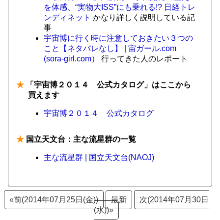
を体感、“実物大ISS”にも乗れる!? 日経トレ
ンディネット
かなり詳しく説明している記
事
宇宙博に行く時に注意しておきたい３つの
こと【ネタバレなし】 | 宙ガール.com
(sora-girl.com）
行ってきた人のレポート
★
「宇宙博２０１４ 公式カタログ」はここから
買えます
宇宙博２０１４ 公式カタログ
★
国立天文台：主な流星群の一覧
主な流星群 | 国立天文台(NAOJ)
«前(2014年07月25日(金))
最新
次(2014年07月30日
(水))»