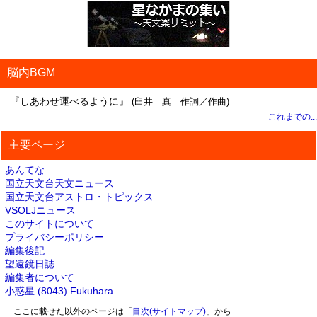
脳内BGM
『しあわせ運べるように』
(臼井 真 作詞／作曲)
これまでの...
主要ページ
あんてな
国立天文台天文ニュース
国立天文台アストロ・トピックス
VSOLJニュース
このサイトについて
プライバシーポリシー
編集後記
望遠鏡日誌
編集者について
小惑星 (8043) Fukuhara
ここに載せた以外のページは「
目次(サイトマップ)
」から