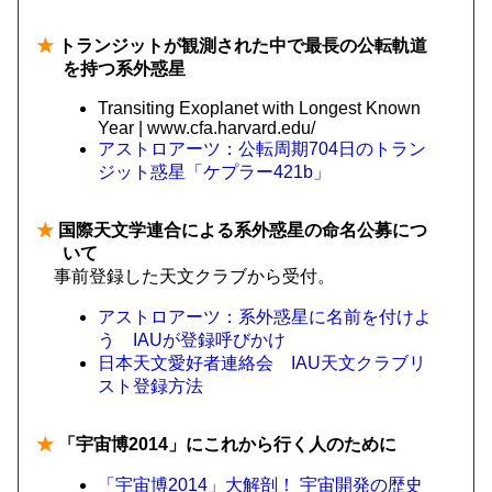
★
トランジットが観測された中で最長の公転軌道
を持つ系外惑星
Transiting Exoplanet with Longest Known
Year | www.cfa.harvard.edu/
アストロアーツ：公転周期704日のトラン
ジット惑星「ケプラー421b」
★
国際天文学連合による系外惑星の命名公募につ
いて
事前登録した天文クラブから受付。
アストロアーツ：系外惑星に名前を付けよ
う IAUが登録呼びかけ
日本天文愛好者連絡会 IAU天文クラブリ
スト登録方法
★
「宇宙博2014」にこれから行く人のために
「宇宙博2014」大解剖！ 宇宙開発の歴史