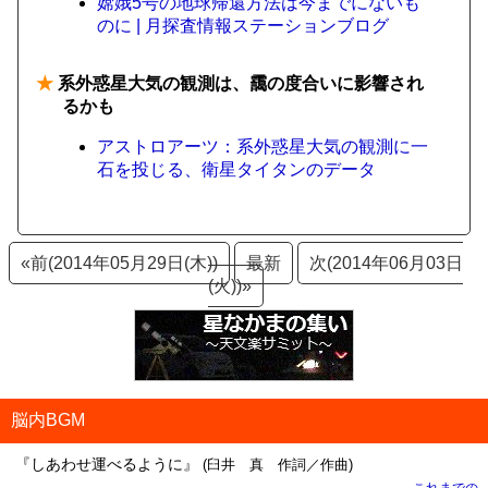
嫦娥5号の地球帰還方法は今までにないも
のに | 月探査情報ステーションブログ
★
系外惑星大気の観測は、靄の度合いに影響され
るかも
アストロアーツ：系外惑星大気の観測に一
石を投じる、衛星タイタンのデータ
«前(2014年05月29日(木))
最新
次(2014年06月03日
(火))»
脳内BGM
『しあわせ運べるように』
(臼井 真 作詞／作曲)