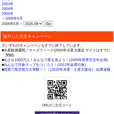
2003年
2004年
2005年
～2006年4月
2006年5月～
協力した天文キャンペーン
※いずれのキャンペーンもすでに終了しています。
■火星観測週間／マーズウィーク(2003年火星大接近 サイトはすでに
閉鎖)
■
めざせ1000万人！みんなで星を見よう！(2009年世界天文年企画)
■
みんなで日食マップをつくろう！(2012年金環日食)
■
惑星で星空視力大実験！！！(2020年木星・土星大接近)
-
結果速報
URLの二次元コード