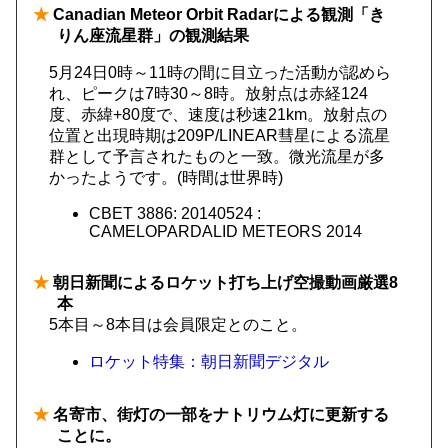
★
Canadian Meteor Orbit Radarによる観測「き
りん座流星群」の観測結果
5月24日0時～11時の間に目立った活動が認めら
れ、ピークは7時30～8時。放射点は赤経124
度、赤緯+80度で、速度は秒速21km。放射点の
位置と出現時期は209P/LINEAR彗星による流星
群として予言されたものと一致。微光流星が多
かったようです。(時間は世界時)
CBET 3886: 20140524 :
CAMELOPARDALID METEORS 2014
★
朝日新聞によるロケット打ち上げ空撮動画厳選8
本
5本目～8本目は会員限定とのこと。
ロケット特集：朝日新聞デジタル
★
名寄市、街灯の一部をナトリウム灯に更新する
ことに。