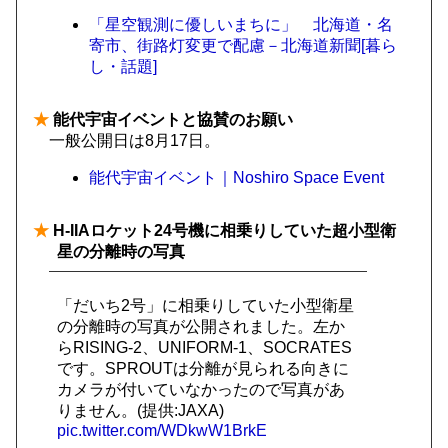
「星空観測に優しいまちに」 北海道・名
寄市、街路灯変更で配慮－北海道新聞[暮ら
し・話題]
★
能代宇宙イベントと協賛のお願い
一般公開日は8月17日。
能代宇宙イベント｜Noshiro Space Event
★
H-IIAロケット24号機に相乗りしていた超小型衛
星の分離時の写真
「だいち2号」に相乗りしていた小型衛星
の分離時の写真が公開されました。左か
らRISING-2、UNIFORM-1、SOCRATES
です。SPROUTは分離が見られる向きに
カメラが付いていなかったので写真があ
りません。(提供:JAXA)
pic.twitter.com/WDkwW1BrkE