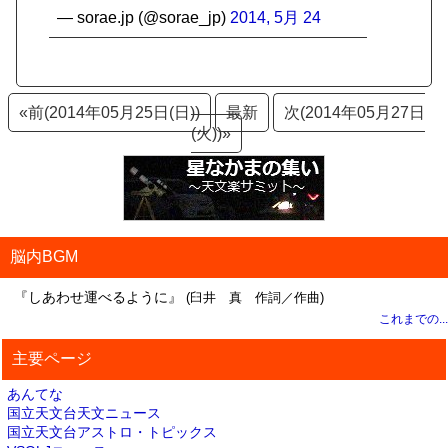
— sorae.jp (@sorae_jp)
2014, 5月 24
«前(2014年05月25日(日))
最新
次(2014年05月27日
(火))»
脳内BGM
『しあわせ運べるように』
(臼井 真 作詞／作曲)
これまでの...
主要ページ
あんてな
国立天文台天文ニュース
国立天文台アストロ・トピックス