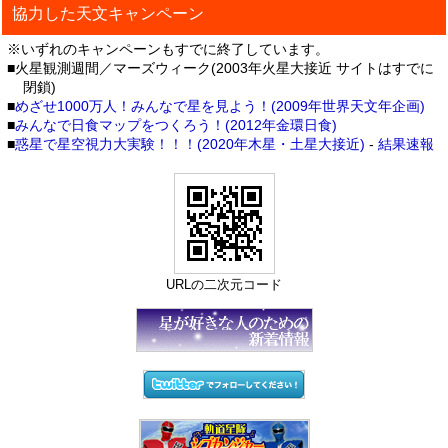
協力した天文キャンペーン
※いずれのキャンペーンもすでに終了しています。
■火星観測週間／マーズウィーク(2003年火星大接近 サイトはすでに
閉鎖)
■
めざせ1000万人！みんなで星を見よう！(2009年世界天文年企画)
■
みんなで日食マップをつくろう！(2012年金環日食)
■
惑星で星空視力大実験！！！(2020年木星・土星大接近)
-
結果速報
URLの二次元コード