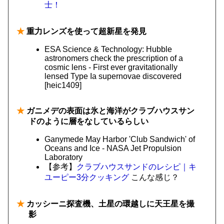
士！
★
重力レンズを使って超新星を発見
ESA Science & Technology: Hubble
astronomers check the prescription of a
cosmic lens - First ever gravitationally
lensed Type Ia supernovae discovered
[heic1409]
★
ガニメデの表面は氷と海洋がクラブハウスサン
ドのように層をなしているらしい
Ganymede May Harbor 'Club Sandwich' of
Oceans and Ice - NASA Jet Propulsion
Laboratory
【参考】
クラブハウスサンドのレシピ｜キ
ユーピー3分クッキング
こんな感じ？
★
カッシーニ探査機、土星の環越しに天王星を撮
影