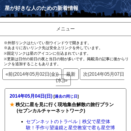
星が好きな人のための新着情報
メニュー
※外部リンクはたいてい別ウインドウで開きます。
※あまりに古いリンク先は安全上リンクを外しています。
※固定リンクは星のアイコンに仕込まれています。
※更新は日付の前日の夜と当日の朝が多いです。掲載済の記事に後からリ
ンクを追加することもあります。
«前(2014年05月02日(金))
最新
次(2014年05月07日
(水))»
2014年05月04日(日)
[
過去の同じ日
]
★
秩父に星を見に行く現地集合解散の旅行プラン
(セブンカルチャーネットワーク)
セブンネットのトラベル｜秩父で星空体
験！手作り望遠鏡と星空教室で君も星空博