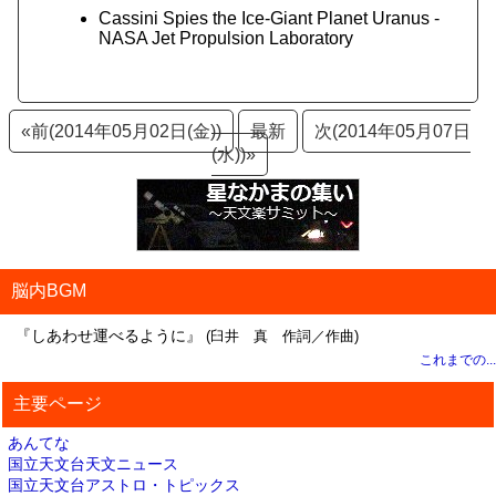
Cassini Spies the Ice-Giant Planet Uranus -
NASA Jet Propulsion Laboratory
«前(2014年05月02日(金))
最新
次(2014年05月07日
(水))»
脳内BGM
『しあわせ運べるように』
(臼井 真 作詞／作曲)
これまでの...
主要ページ
あんてな
国立天文台天文ニュース
国立天文台アストロ・トピックス