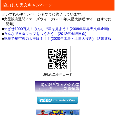
協力した天文キャンペーン
※いずれのキャンペーンもすでに終了しています。
■火星観測週間／マーズウィーク(2003年火星大接近 サイトはすでに
閉鎖)
■
めざせ1000万人！みんなで星を見よう！(2009年世界天文年企画)
■
みんなで日食マップをつくろう！(2012年金環日食)
■
惑星で星空視力大実験！！！(2020年木星・土星大接近)
-
結果速報
URLの二次元コード