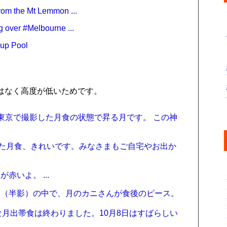
from the Mt Lemmon ...
g over #Melbourne ...
oup Pool
はなく高度が低いためです。
9: さきほど東京で撮影した月食の状態で昇る月です。 この神
on: 羽田から見た月食、きれいです。みなさまもご自宅やお出か
食で月が赤いよ。 ...
 地球のうすい影（半影）の中で、月のカニさんが食後のピース。
ks: 控え目な月出帯食は終わりました。10月8日はすばらしい