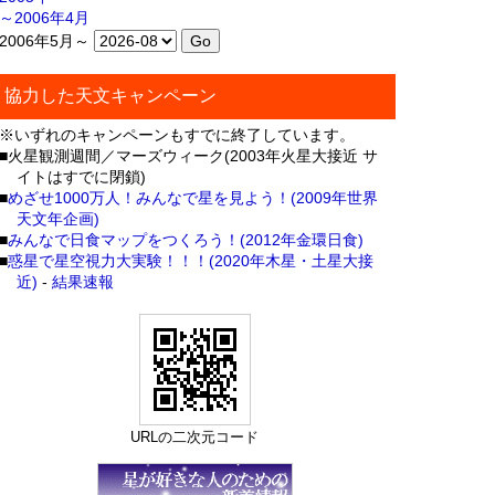
～2006年4月
2006年5月～
協力した天文キャンペーン
※いずれのキャンペーンもすでに終了しています。
■火星観測週間／マーズウィーク(2003年火星大接近 サ
イトはすでに閉鎖)
■
めざせ1000万人！みんなで星を見よう！(2009年世界
天文年企画)
■
みんなで日食マップをつくろう！(2012年金環日食)
■
惑星で星空視力大実験！！！(2020年木星・土星大接
近)
-
結果速報
URLの二次元コード