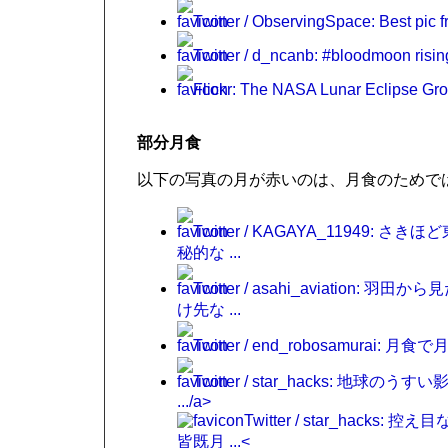
Twitter / ObservingSpace: Best pic 
Twitter / d_ncanb: #bloodmoon risin
Flickr: The NASA Lunar Eclipse Gr
部分月食
以下の写真の月が赤いのは、月食のためで
Twitter / KAGAYA_1194
秘的な ...
Twitter / asahi_aviati
け先な ...
Twitter / end_robosamurai: 月
Twitter / star_hacks:
.../a>
Twitter / star_hac
皆既月 ...<