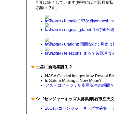
月食は終了しています(厳密には半影月食状
で赤いです。
Twitter / hiroakin1978: @tomoeshino
Twitter / nagoya_plane
ま ...
Twitter / uraright: 関西な
Twitter / telescohs: まるで皆既月食
★
土星に新衛星誕生？
NASA Cassini Images May Reveal Bir
Is Saturn Making a New Moon?
アストロアーツ：新衛星誕生の瞬間
★
シゴセンジャーキッズ大募集(明石市立天文
2014シゴセンジャーキッズ大募集