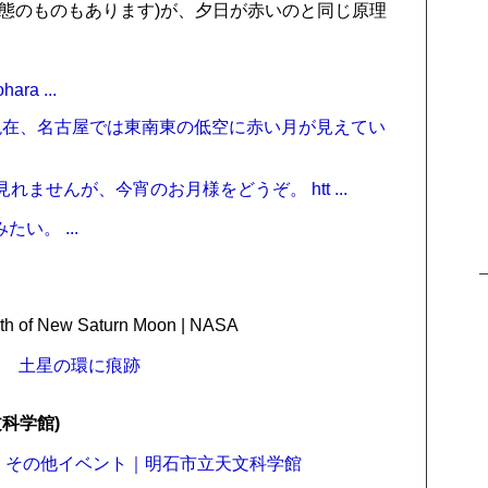
態のものもあります)が、夕日が赤いのと同じ原理
hara ...
t: 18時50分現在、名古屋では東南東の低空に赤い月が見えてい
ので月食は見れませんが、今宵のお月様をどうぞ。 htt ...
みたい。 ...
th of New Saturn Moon | NASA
？ 土星の環に痕跡
科学館)
！｜その他イベント｜明石市立天文科学館