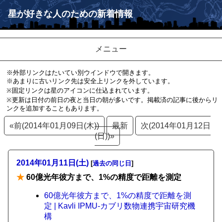
星が好きな人のための新着情報
メニュー
※外部リンクはたいてい別ウインドウで開きます。
※あまりに古いリンク先は安全上リンクを外しています。
※固定リンクは星のアイコンに仕込まれています。
※更新は日付の前日の夜と当日の朝が多いです。掲載済の記事に後からリ
ンクを追加することもあります。
«前(2014年01月09日(木))
最新
次(2014年01月12日
(日))»
2014年01月11日(土)
[
過去の同じ日
]
★
60億光年彼方まで、1%の精度で距離を測定
60億光年彼方まで、1%の精度で距離を測
定 | Kavli IPMU-カブリ数物連携宇宙研究機
構