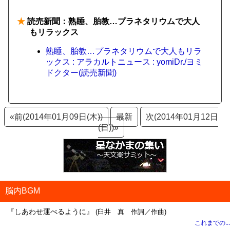
★
読売新聞：熟睡、胎教…プラネタリウムで大人
もリラックス
熟睡、胎教…プラネタリウムで大人もリラ
ックス : アラカルトニュース : yomiDr./ヨミ
ドクター(読売新聞)
«前(2014年01月09日(木))
最新
次(2014年01月12日
(日))»
脳内BGM
『しあわせ運べるように』
(臼井 真 作詞／作曲)
これまでの...