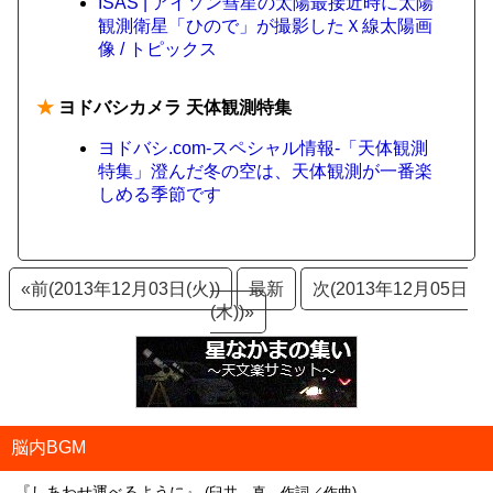
ISAS | アイソン彗星の太陽最接近時に太陽
観測衛星「ひので」が撮影したＸ線太陽画
像 / トピックス
★
ヨドバシカメラ 天体観測特集
ヨドバシ.com-スペシャル情報-「天体観測
特集」澄んだ冬の空は、天体観測が一番楽
しめる季節です
«前(2013年12月03日(火))
最新
次(2013年12月05日
(木))»
脳内BGM
『しあわせ運べるように』
(臼井 真 作詞／作曲)