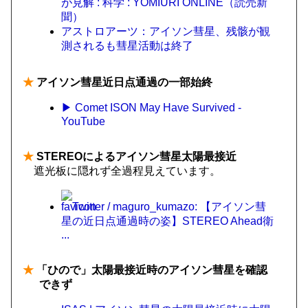
が見解 : 科学 : YOMIURI ONLINE（読売新
聞）
アストロアーツ：アイソン彗星、残骸が観
測されるも彗星活動は終了
★
アイソン彗星近日点通過の一部始終
▶ Comet ISON May Have Survived -
YouTube
★
STEREOによるアイソン彗星太陽最接近
遮光板に隠れず全過程見えています。
Twitter / maguro_kumazo: 【アイソン彗
星の近日点通過時の姿】STEREO Ahead衛
...
★
「ひので」太陽最接近時のアイソン彗星を確認
できず