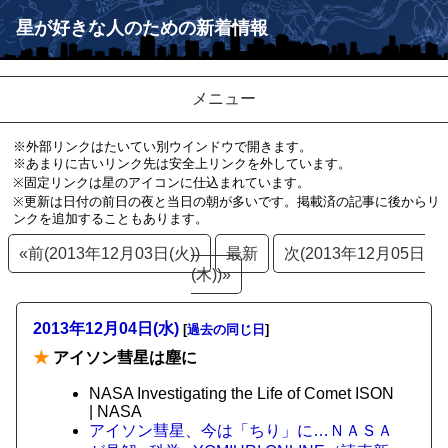
星が好きな人のための新着情報
メニュー
※外部リンクはたいてい別ウインドウで開きます。
※あまりに古いリンク先は安全上リンクを外しています。
※固定リンクは星のアイコンに仕込まれています。
※更新は日付の前日の夜と当日の朝が多いです。掲載済の記事に後からリ
ンクを追加することもあります。
«前(2013年12月03日(火))
最新
次(2013年12月05日
(木))»
2013年12月04日(水)
[
過去の同じ日
]
★
アイソン彗星は塵に
NASA Investigating the Life of Comet ISON
| NASA
アイソン彗星、今は「ちり」に…ＮＡＳＡ