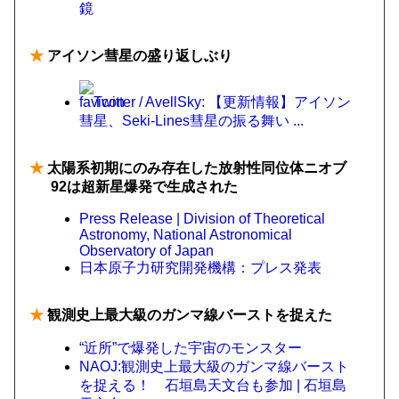
鏡
★
アイソン彗星の盛り返しぶり
Twitter / AvellSky: 【更新情報】アイソン
彗星、Seki-Lines彗星の振る舞い ...
★
太陽系初期にのみ存在した放射性同位体ニオブ
92は超新星爆発で生成された
Press Release | Division of Theoretical
Astronomy, National Astronomical
Observatory of Japan
日本原子力研究開発機構：プレス発表
★
観測史上最大級のガンマ線バーストを捉えた
“近所”で爆発した宇宙のモンスター
NAOJ:観測史上最大級のガンマ線バースト
を捉える！ 石垣島天文台も参加 | 石垣島