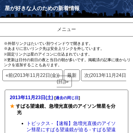
星が好きな人のための新着情報
メニュー
※外部リンクはたいてい別ウインドウで開きます。
※あまりに古いリンク先は安全上リンクを外しています。
※固定リンクは星のアイコンに仕込まれています。
※更新は日付の前日の夜と当日の朝が多いです。掲載済の記事に後からリ
ンクを追加することもあります。
«前(2013年11月22日(金))
最新
次(2013年11月24日
(日))»
2013年11月23日(土)
[
過去の同じ日
]
★
すばる望遠鏡、急増光直後のアイソン彗星を分
光
トピックス - 【速報】急増光直後のアイソ
ン彗星にすばる望遠鏡が迫る - すばる望遠