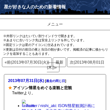
星が好きな人のための新着情報
メニュー
※外部リンクはたいてい別ウインドウで開きます。
※あまりに古いリンク先は安全上リンクを外しています。
※固定リンクは星のアイコンに仕込まれています。
※更新は日付の前日の夜と当日の朝が多いです。掲載済の記事に後からリ
ンクを追加することもあります。
«前(2013年07月30日(火))
最新
次(2013年08月01日
(木))»
2013年07月31日(水)
[
過去の同じ日
]
★
アイソン彗星をめぐる楽観と悲観
Twitterより。
Twitter / nishi_aki: ISON彗星観測計画に