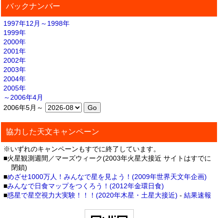
バックナンバー
1997年12月～1998年
1999年
2000年
2001年
2002年
2003年
2004年
2005年
～2006年4月
2006年5月～
協力した天文キャンペーン
※いずれのキャンペーンもすでに終了しています。
■火星観測週間／マーズウィーク(2003年火星大接近 サイトはすでに
閉鎖)
■
めざせ1000万人！みんなで星を見よう！(2009年世界天文年企画)
■
みんなで日食マップをつくろう！(2012年金環日食)
■
惑星で星空視力大実験！！！(2020年木星・土星大接近)
-
結果速報