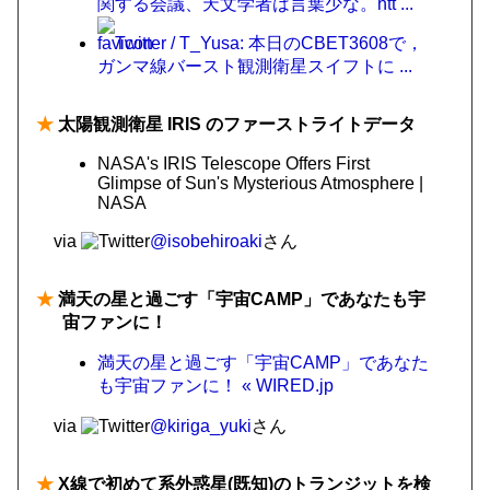
関する会議、天文学者は言葉少な。htt ...
Twitter / T_Yusa: 本日のCBET3608で，
ガンマ線バースト観測衛星スイフトに ...
★
太陽観測衛星 IRIS のファーストライトデータ
NASA's IRIS Telescope Offers First
Glimpse of Sun's Mysterious Atmosphere |
NASA
via
@isobehiroaki
さん
★
満天の星と過ごす「宇宙CAMP」であなたも宇
宙ファンに！
満天の星と過ごす「宇宙CAMP」であなた
も宇宙ファンに！ « WIRED.jp
via
@kiriga_yuki
さん
★
X線で初めて系外惑星(既知)のトランジットを検