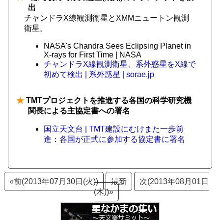
出
チャンドラX線観測衛星とXMMニュートン観測
衛星。
NASA's Chandra Sees Eclipsing Planet in
X-rays for First Time | NASA
チャンドラX線観測衛星、系外惑星をX線で
初めて検出 | 系外惑星 | sorae.jp
★
TMTプロジェクトを推進する各国の科学研究機
関長による主協定書への署名
国立天文台 | TMT建設にむけまた一歩前
進：各国が正式に参加する協定書に署名
«前(2013年07月30日(火))
最新
次(2013年08月01日
(木))»