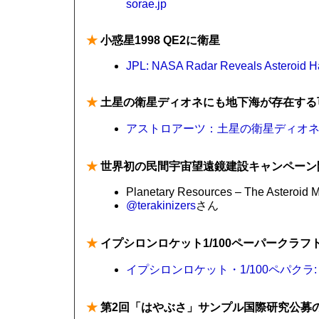
sorae.jp
★
小惑星1998 QE2に衛星
JPL: NASA Radar Reveals Asteroid H
★
土星の衛星ディオネにも地下海が存在する
アストロアーツ：土星の衛星ディオ
★
世界初の民間宇宙望遠鏡建設キャンペーン
Planetary Resources – The Asteroid
@terakinizers
さん
★
イプシロンロケット1/100ペーパークラフ
イプシロンロケット・1/100ペパクラ
★
第2回「はやぶさ」サンプル国際研究公募