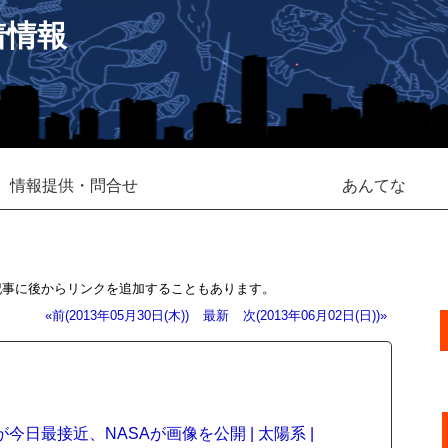
着情報
情報提供・問合せ
あんてな
記事に後からリンクを追加することもあります。
«前(2013年05月30日(木))
最新
次(2013年06月02日(日))»
が今日最接近、NASAが画像を公開 | 太陽系 |