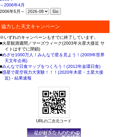
～2006年4月
2006年5月～
協力した天文キャンペーン
※いずれのキャンペーンもすでに終了しています。
■火星観測週間／マーズウィーク(2003年火星大接近 サ
イトはすでに閉鎖)
■
めざせ1000万人！みんなで星を見よう！(2009年世界
天文年企画)
■
みんなで日食マップをつくろう！(2012年金環日食)
■
惑星で星空視力大実験！！！(2020年木星・土星大接
近)
-
結果速報
URLの二次元コード