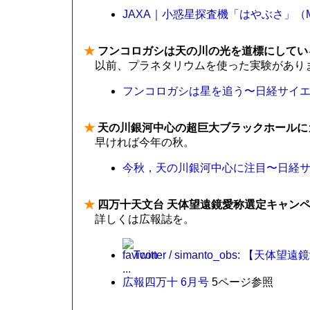
JAXA｜小惑星探査機「はやぶさ」（M
★
フンコロガシは天の川の光を道標にしてい
以前、プラネタリウムを使った実験があり
フンコロガシは星を追う〜日経サイエンス
★
天の川銀河中心の超巨大ブラックホールに
早ければ今年の秋。
今秋，天の川銀河中心に注目〜日経サイ
★
四万十天文台 天体望遠鏡愛称選定キャン
詳しくは広報誌を。
Twitter / simanto_obs:
...
広報四万十 6月号
5ページ参照