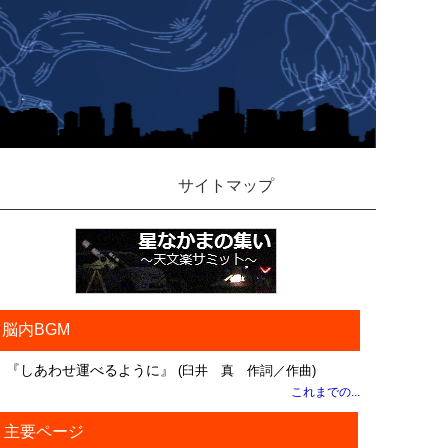
サイトマップ
脳内BGM
『しあわせ運べるように』
(臼井 真 作詞／作曲)
これまでの...
主要ページ