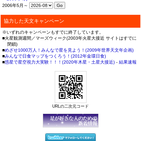
2006年5月～
協力した天文キャンペーン
※いずれのキャンペーンもすでに終了しています。
■火星観測週間／マーズウィーク(2003年火星大接近 サイトはすでに
閉鎖)
■
めざせ1000万人！みんなで星を見よう！(2009年世界天文年企画)
■
みんなで日食マップをつくろう！(2012年金環日食)
■
惑星で星空視力大実験！！！(2020年木星・土星大接近)
-
結果速報
URLの二次元コード