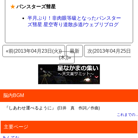
★
パンスターズ彗星
半月ぶり！非肉眼等級となったパンスター
ズ彗星 星空寄り道散歩道/ウェブリブログ
«前(2013年04月23日(火))
最新
次(2013年04月25日
(木))»
脳内BGM
『しあわせ運べるように』
(臼井 真 作詞／作曲)
これまでの...
主要ページ
あんてな