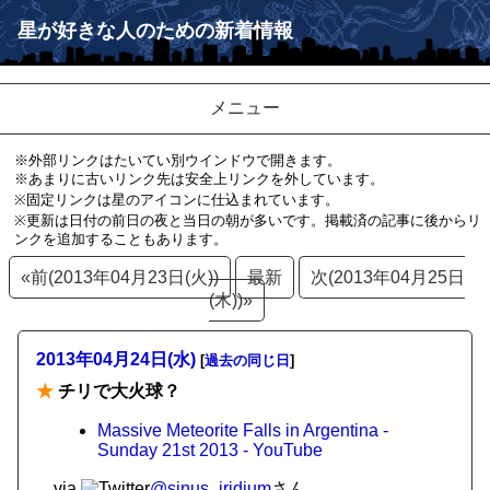
星が好きな人のための新着情報
メニュー
※外部リンクはたいてい別ウインドウで開きます。
※あまりに古いリンク先は安全上リンクを外しています。
※固定リンクは星のアイコンに仕込まれています。
※更新は日付の前日の夜と当日の朝が多いです。掲載済の記事に後からリ
ンクを追加することもあります。
«前(2013年04月23日(火))
最新
次(2013年04月25日
(木))»
2013年04月24日(水)
[
過去の同じ日
]
★
チリで大火球？
Massive Meteorite Falls in Argentina -
Sunday 21st 2013 - YouTube
via
@sinus_iridium
さん