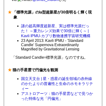
★
「標準光源」のIa型超新星が30倍明るく輝く現
象
謎の超高輝度超新星、実は標準光源だっ
た！ ～重力レンズ効果で30倍に輝く～ |
Kavli IPMU-カブリ数物連携宇宙研究機構
23 April 2013: Kavli IPMU - 'Standard
Candle' Supernova Extraordinarily
Magnified by Gravitational Lensing
「Standard Candle=標準光源」なのですね。
★
猫の手星雲で円偏光を観測
国立天文台 | 星・惑星の誕生領域の赤外線
のかたよりの普遍性と生命のホモキラリテ
ィー
アストロアーツ：猫の手星雲などで見つか
った特殊な光「円偏光」