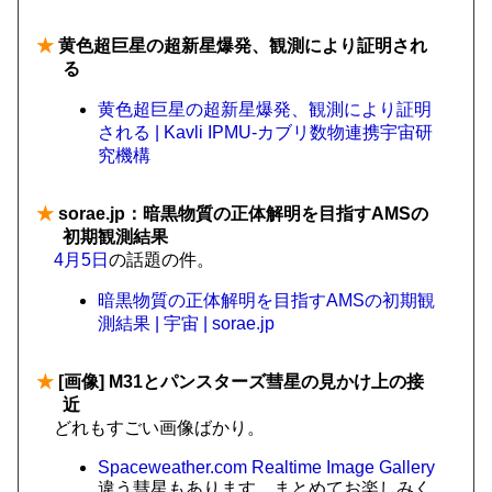
★
黄色超巨星の超新星爆発、観測により証明され
る
黄色超巨星の超新星爆発、観測により証明
される | Kavli IPMU-カブリ数物連携宇宙研
究機構
★
sorae.jp：暗黒物質の正体解明を目指すAMSの
初期観測結果
4月5日
の話題の件。
暗黒物質の正体解明を目指すAMSの初期観
測結果 | 宇宙 | sorae.jp
★
[画像] M31とパンスターズ彗星の見かけ上の接
近
どれもすごい画像ばかり。
Spaceweather.com Realtime Image Gallery
違う彗星もあります。まとめてお楽しみく