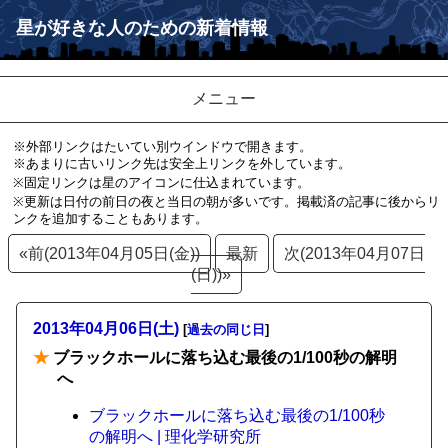
星が好きな人のための新着情報
メニュー
※外部リンクはたいてい別ウインドウで開きます。
※あまりに古いリンク先は安全上リンクを外しています。
※固定リンクは星のアイコンに仕込まれています。
※更新は日付の前日の夜と当日の朝が多いです。掲載済の記事に後からリ
ンクを追加することもあります。
«前(2013年04月05日(金))
最新
次(2013年04月07日
(日))»
2013年04月06日(土)
[
過去の同じ日
]
★
ブラックホールに落ち込む最後の1/100秒の解明
へ
ブラックホールに落ち込む最後の1/100秒
の解明へ | 理化学研究所