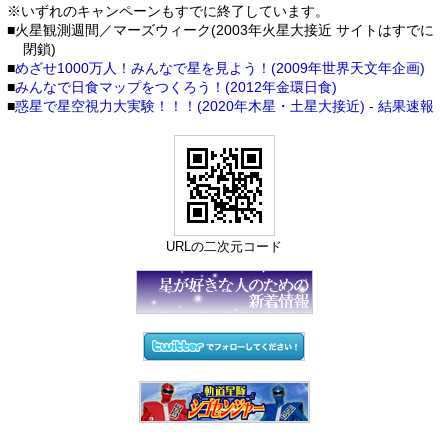
※いずれのキャンペーンもすでに終了しています。
■火星観測週間／マーズウィーク(2003年火星大接近 サイトはすでに
閉鎖)
■
めざせ1000万人！みんなで星を見よう！(2009年世界天文年企画)
■
みんなで日食マップをつくろう！(2012年金環日食)
■
惑星で星空視力大実験！！！(2020年木星・土星大接近)
-
結果速報
URLの二次元コード