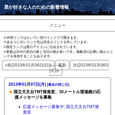
星が好きな人のための新着情報
メニュー
※外部リンクはたいてい別ウインドウで開きます。
※あまりに古いリンク先は安全上リンクを外しています。
※固定リンクは星のアイコンに仕込まれています。
※更新は日付の前日の夜と当日の朝が多いです。掲載済の記事に後からリ
ンクを追加することもあります。
«前(2013年01月06日(日))
最新
次(2013年01月08日
(火))»
2013年01月07日(月)
[
過去の同じ日
]
★
国立天文台TMT推進室、30メートル望遠鏡の応
援メッセージを募集
応援メッセージ募集中: 国立天文台TMT推
進室