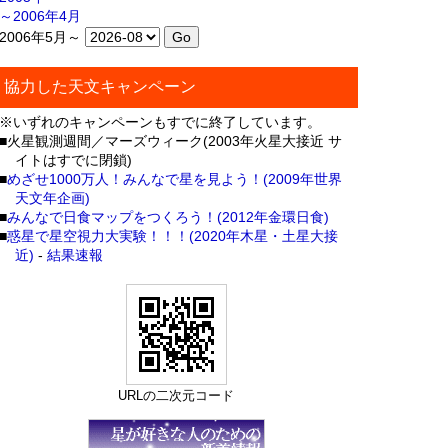
～2006年4月
2006年5月～
協力した天文キャンペーン
※いずれのキャンペーンもすでに終了しています。
■火星観測週間／マーズウィーク(2003年火星大接近 サ
イトはすでに閉鎖)
■
めざせ1000万人！みんなで星を見よう！(2009年世界
天文年企画)
■
みんなで日食マップをつくろう！(2012年金環日食)
■
惑星で星空視力大実験！！！(2020年木星・土星大接
近)
-
結果速報
URLの二次元コード