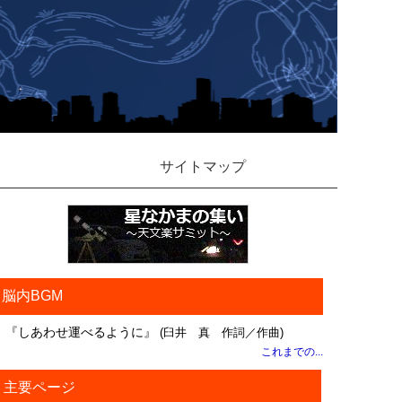
サイトマップ
脳内BGM
『しあわせ運べるように』
(臼井 真 作詞／作曲)
これまでの...
主要ページ