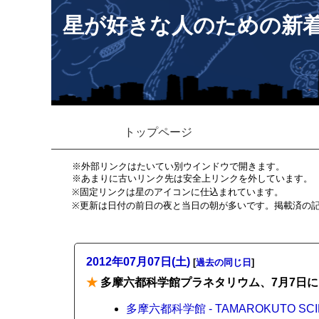
星が好きな人のための新
トップページ
※外部リンクはたいてい別ウインドウで開きます。
※あまりに古いリンク先は安全上リンクを外しています。
※固定リンクは星のアイコンに仕込まれています。
※更新は日付の前日の夜と当日の朝が多いです。掲載済の
2012年07月07日(土)
[
過去の同じ日
]
★
多摩六都科学館プラネタリウム、7月7日
多摩六都科学館 - TAMAROKUTO SCI