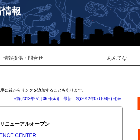
着情報
情報提供・問合せ
あんてな
記事に後からリンクを追加することもあります。
«前(2012年07月06日(金))
最新
次(2012年07月08日(日))»
にリニューアルオープン
ENCE CENTER