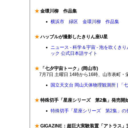
★
金環川柳 作品集
横浜市 緑区 金環川柳 作品集
★
ハッブルが撮影したきりん座U星
ニュース - 科学＆宇宙 - 泡を吹く
ック 公式日本語サイト
★
「七夕宇宙トーク」(岡山市)
7月7日 土曜日 14時から16時、山市表町
国立天文台 岡山天体物理観測所 | 
★
特殊切手「星座シリーズ 第2集」発売開
特殊切手「星座シリーズ 第2集」の発
★
GIGAZINE：超巨大実験装置「アトラス