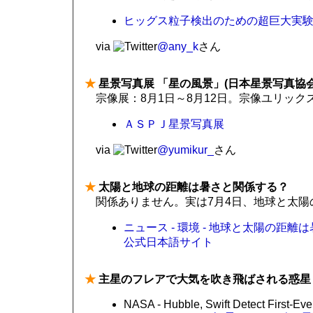
ヒッグス粒子検出のための超巨大実験装置
via
@any_k
さん
★
星景写真展 「星の風景」(日本星景写真協会
宗像展：8月1日～8月12日。宗像ユリック
ＡＳＰＪ星景写真展
via
@yumikur_
さん
★
太陽と地球の距離は暑さと関係する？
関係ありません。実は7月4日、地球と太
ニュース - 環境 - 地球と太陽の距
公式日本語サイト
★
主星のフレアで大気を吹き飛ばされる惑星
NASA - Hubble, Swift Detect First-Ev