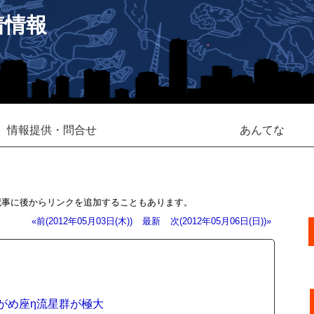
着情報
情報提供・問合せ
あんてな
記事に後からリンクを追加することもあります。
«前(2012年05月03日(木))
最新
次(2012年05月06日(日))»
ずがめ座η流星群が極大