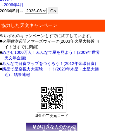
～2006年4月
2006年5月～
協力した天文キャンペーン
※いずれのキャンペーンもすでに終了しています。
■火星観測週間／マーズウィーク(2003年火星大接近 サ
イトはすでに閉鎖)
■
めざせ1000万人！みんなで星を見よう！(2009年世界
天文年企画)
■
みんなで日食マップをつくろう！(2012年金環日食)
■
惑星で星空視力大実験！！！(2020年木星・土星大接
近)
-
結果速報
URLの二次元コード