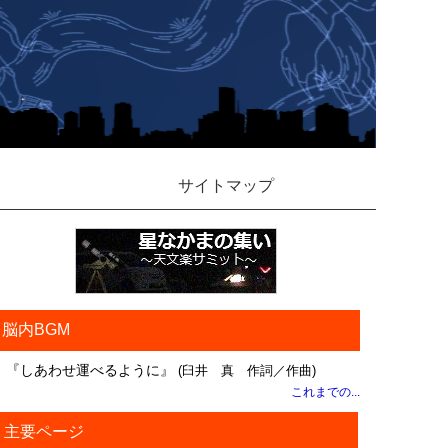
サイトマップ
脳内BGM
『しあわせ運べるように』
(臼井 真 作詞／作曲)
これまでの...
主要ページ