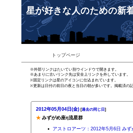
星が好きな人のための新
トップページ
※外部リンクはたいてい別ウインドウで開きます。
※あまりに古いリンク先は安全上リンクを外しています。
※固定リンクは星のアイコンに仕込まれています。
※更新は日付の前日の夜と当日の朝が多いです。掲載済の
2012年05月04日(金)
[
過去の同じ日
]
★
みずがめ座η流星群
アストロアーツ：2012年5月6日 み