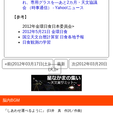
れ、専用グラスを―あと2カ月・天文協議
会 （時事通信） - Yahoo!ニュース
【参考】
2012年金環日食日本委員会>
2012年5月21日 金環日食
国立天文台暦計算室 日食各地予報
日食観測の学習
«前(2012年03月17日(土))
最新
次(2012年03月20日
(火))»
脳内BGM
『しあわせ運べるように』
(臼井 真 作詞／作曲)