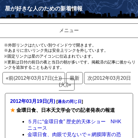
星が好きな人のための新着情報
メニュー
※外部リンクはたいてい別ウインドウで開きます。
※あまりに古いリンク先は安全上リンクを外しています。
※固定リンクは星のアイコンに仕込まれています。
※更新は日付の前日の夜と当日の朝が多いです。掲載済の記事に後からリ
ンクを追加することもあります。
«前(2012年03月17日(土))
最新
次(2012年03月20日
(火))»
2012年03月19日(月)
[
過去の同じ日
]
★
金環日食、日本天文学会での記者発表の報道
５月に“金環日食” 歴史的天体ショー NHK
ニュース
金環日食、肉眼で見ないで＝網膜障害の恐