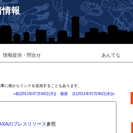
着情報
情報提供・問合せ
あんてな
記事に後からリンクを追加することもあります。
«前(2011年07月04日(月))
最新
次(2011年07月06日(水))»
のJAXAのプレスリリース
参照