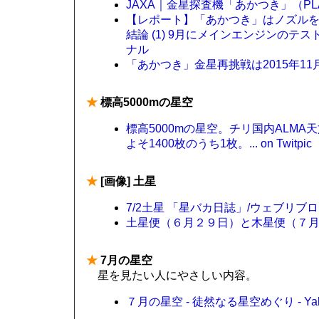
JAXA｜金星探査機「あかつき」（PLA
【レポート】「あかつき」はノズルを喪失
結論 (1) 9月にメインエンジンのテス
ナル
「あかつき」金星再挑戦は2015年1
★
標高5000mの星空
標高5000mの星空。チリ国内ALM
よそ1400枚のうち1枚。... on Twitpic
★
[画像] 土星
7/2土星 「星バカ日誌」/ウェブリブ
土星便（６月２９日）と木星便（７月２日）
★
7月の星空
星を見たい人にやさしい内容。
７月の星空 - 徒然なる星空めぐり - Ya