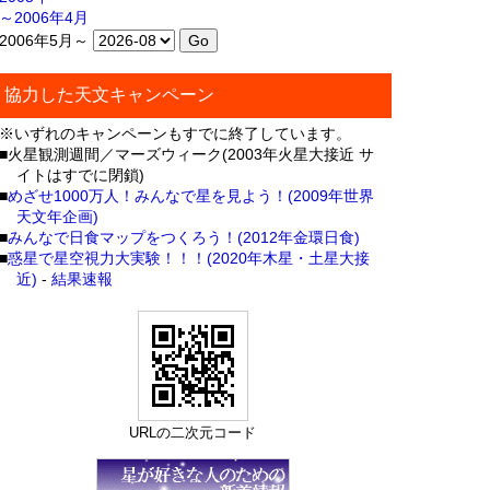
～2006年4月
2006年5月～
協力した天文キャンペーン
※いずれのキャンペーンもすでに終了しています。
■火星観測週間／マーズウィーク(2003年火星大接近 サ
イトはすでに閉鎖)
■
めざせ1000万人！みんなで星を見よう！(2009年世界
天文年企画)
■
みんなで日食マップをつくろう！(2012年金環日食)
■
惑星で星空視力大実験！！！(2020年木星・土星大接
近)
-
結果速報
URLの二次元コード