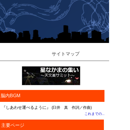
サイトマップ
脳内BGM
『しあわせ運べるように』
(臼井 真 作詞／作曲)
これまでの...
主要ページ