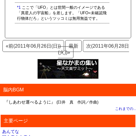
*1
ここで「UFO」とは世間一般のイメージである
「異星人の宇宙船」を差します。「UFO=未確認飛
行物体だろ」というツッコミは無用無益です。
«前(2011年06月26日(日))
最新
次(2011年06月28日
(火))»
脳内BGM
『しあわせ運べるように』
(臼井 真 作詞／作曲)
これまでの...
主要ページ
あんてな