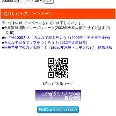
2006年5月～
協力した天文キャンペーン
※いずれのキャンペーンもすでに終了しています。
■火星観測週間／マーズウィーク(2003年火星大接近 サイトはすでに
閉鎖)
■
めざせ1000万人！みんなで星を見よう！(2009年世界天文年企画)
■
みんなで日食マップをつくろう！(2012年金環日食)
■
惑星で星空視力大実験！！！(2020年木星・土星大接近)
-
結果速報
URLの二次元コード