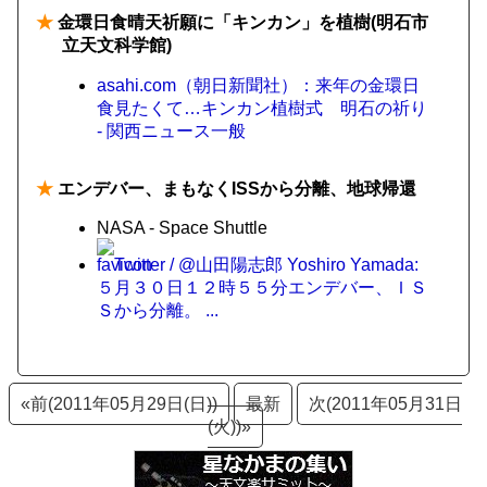
★
金環日食晴天祈願に「キンカン」を植樹(明石市
立天文科学館)
asahi.com（朝日新聞社）：来年の金環日
食見たくて…キンカン植樹式 明石の祈り
- 関西ニュース一般
★
エンデバー、まもなくISSから分離、地球帰還
NASA - Space Shuttle
Twitter / @山田陽志郎 Yoshiro Yamada:
５月３０日１２時５５分エンデバー、ＩＳ
Ｓから分離。 ...
«前(2011年05月29日(日))
最新
次(2011年05月31日
(火))»