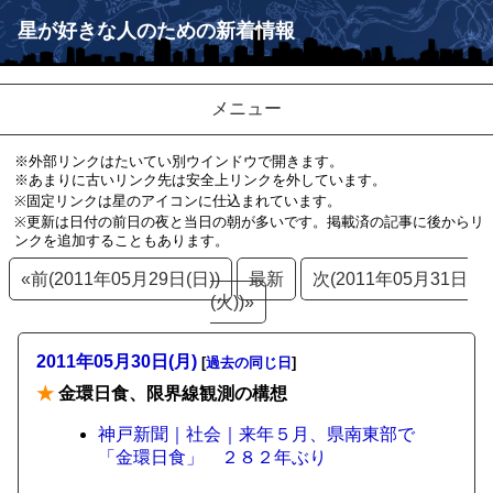
星が好きな人のための新着情報
メニュー
※外部リンクはたいてい別ウインドウで開きます。
※あまりに古いリンク先は安全上リンクを外しています。
※固定リンクは星のアイコンに仕込まれています。
※更新は日付の前日の夜と当日の朝が多いです。掲載済の記事に後からリ
ンクを追加することもあります。
«前(2011年05月29日(日))
最新
次(2011年05月31日
(火))»
2011年05月30日(月)
[
過去の同じ日
]
★
金環日食、限界線観測の構想
神戸新聞｜社会｜来年５月、県南東部で
「金環日食」 ２８２年ぶり