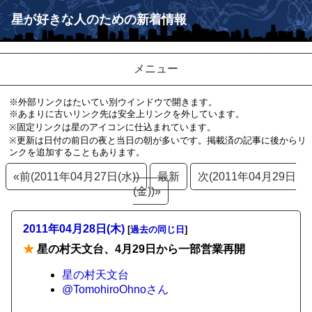
星が好きな人のための新着情報
メニュー
※外部リンクはたいてい別ウインドウで開きます。
※あまりに古いリンク先は安全上リンクを外しています。
※固定リンクは星のアイコンに仕込まれています。
※更新は日付の前日の夜と当日の朝が多いです。掲載済の記事に後からリ
ンクを追加することもあります。
«前(2011年04月27日(水))
最新
次(2011年04月29日
(金))»
2011年04月28日(木)
[
過去の同じ日
]
★
星の村天文台、4月29日から一部営業再開
星の村天文台
@TomohiroOhnoさん