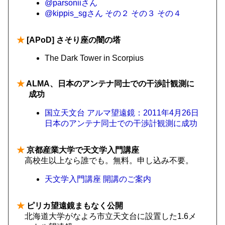
@parsoniiさん
@kippis_sgさん
その２
その３
その４
★
[APoD] さそり座の闇の塔
The Dark Tower in Scorpius
★
ALMA、日本のアンテナ同士での干渉計観測に
成功
国立天文台 アルマ望遠鏡：2011年4月26日
日本のアンテナ同士での干渉計観測に成功
★
京都産業大学で天文学入門講座
高校生以上なら誰でも。無料。申し込み不要。
天文学入門講座 開講のご案内
★
ピリカ望遠鏡まもなく公開
北海道大学がなよろ市立天文台に設置した1.6メ