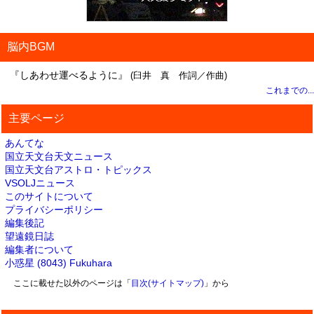
脳内BGM
『しあわせ運べるように』
(臼井 真 作詞／作曲)
これまでの...
主要ページ
あんてな
国立天文台天文ニュース
国立天文台アストロ・トピックス
VSOLJニュース
このサイトについて
プライバシーポリシー
編集後記
望遠鏡日誌
編集者について
小惑星 (8043) Fukuhara
ここに載せた以外のページは「
目次(サイトマップ)
」から