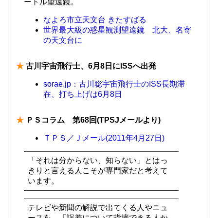
ートル望遠鏡。
なよろ市立天文台 きたすばる
世界最大級の惑星観測望遠鏡 北大、名寄
の天文台に
★
古川宇宙飛行士、6月8日にISSへ出発
sorae.jp：古川聡宇宙飛行士のISS長期滞
在、打ち上げは6月8日
★
ＰＳコラム 第68回(TPSJメールより)
ＴＰＳ／Ｊメール(2011年4月27日)
「それは分からない、知らない」とはっ
きりと言える人こそが専門家だと考えて
います。
テレビや新聞の解説で出てくる人やニュ
ースを、「誤差について指摘できる人か