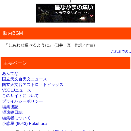
脳内BGM
『しあわせ運べるように』
(臼井 真 作詞／作曲)
これまでの...
主要ページ
あんてな
国立天文台天文ニュース
国立天文台アストロ・トピックス
VSOLJニュース
このサイトについて
プライバシーポリシー
編集後記
望遠鏡日誌
編集者について
小惑星 (8043) Fukuhara