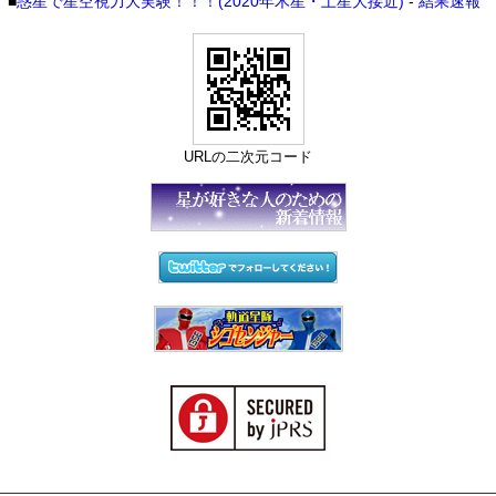
■
惑星で星空視力大実験！！！(2020年木星・土星大接近)
-
結果速報
URLの二次元コード