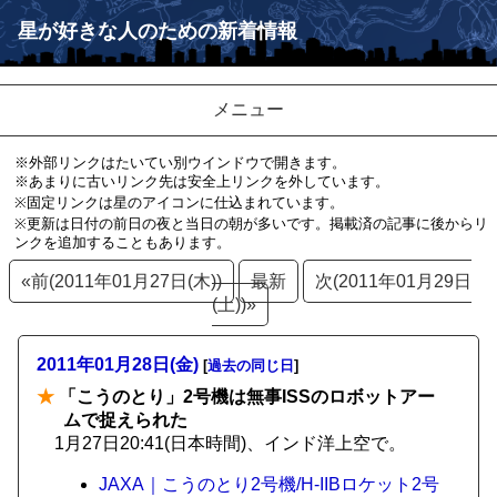
星が好きな人のための新着情報
メニュー
※外部リンクはたいてい別ウインドウで開きます。
※あまりに古いリンク先は安全上リンクを外しています。
※固定リンクは星のアイコンに仕込まれています。
※更新は日付の前日の夜と当日の朝が多いです。掲載済の記事に後からリ
ンクを追加することもあります。
«前(2011年01月27日(木))
最新
次(2011年01月29日
(土))»
2011年01月28日(金)
[
過去の同じ日
]
★
「こうのとり」2号機は無事ISSのロボットアー
ムで捉えられた
1月27日20:41(日本時間)、インド洋上空で。
JAXA｜こうのとり2号機/H-IIBロケット2号