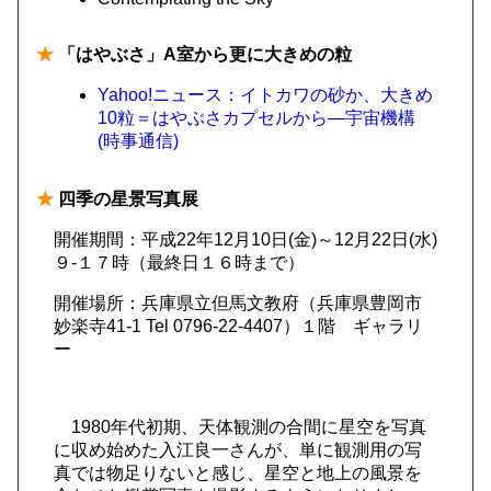
★
「はやぶさ」A室から更に大きめの粒
Yahoo!ニュース：イトカワの砂か、大きめ
10粒＝はやぶさカプセルから―宇宙機構
(時事通信)
★
四季の星景写真展
開催期間：平成22年12月10日(金)～12月22日(水)
９-１７時（最終日１６時まで）
開催場所：兵庫県立但馬文教府（兵庫県豊岡市
妙楽寺41-1 Tel 0796-22-4407）１階 ギャラリ
ー
1980年代初期、天体観測の合間に星空を写真
に収め始めた入江良一さんが、単に観測用の写
真では物足りないと感じ、星空と地上の風景を