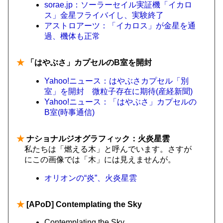
sorae.jp：ソーラーセイル実証機「イカロ
ス」金星フライバイし、実験終了
アストロアーツ：「イカロス」が金星を通
過、機体も正常
★
「はやぶさ」カプセルのB室を開封
Yahoo!ニュース：はやぶさカプセル「別
室」を開封 微粒子存在に期待(産経新聞)
Yahoo!ニュース：「はやぶさ」カプセルの
B室(時事通信)
★
ナショナルジオグラフィック：火炎星雲
私たちは「燃える木」と呼んでいます。さすが
にこの画像では「木」には見えませんが。
オリオンの“炎”、火炎星雲
★
[APoD] Contemplating the Sky
Contemplating the Sky