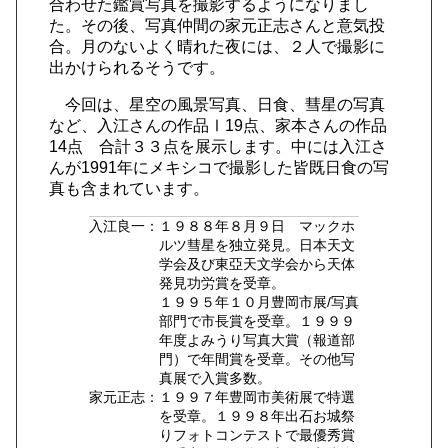
合わせた鑑賞写真を撮影するようになりまし
た。その後、写真仲間の家元正志さんと意気投
合。月のないよく晴れた夜には、２人で撮影に
出かけられるそうです。
今回は、星空の風景写真、日食、彗星の写真
など、入江さんの作品Ⅰ19点、家本さんの作品
14点 合計３３点を展示します。中には入江さ
んが1991年にメキシコで撮影した皆既日食の写
真も含まれています。
入江良一：
１９８８年８月９日 マックホ
ルツ彗星を独立発見。日本天文
学会及び東亞天文学会から天体
発見功労賞を受章。
１９９５年１０月豊岡市展/写真
部門で市長賞を受章。１９９９
年度よみうり写真大賞（報道部
門）で年間賞を受章。その他写
真展で入賞多数。
家元正志：
１９９７年豊岡市美術展で特選
を受章。１９９８年出石お城祭
りフォトコンテストで最優秀賞