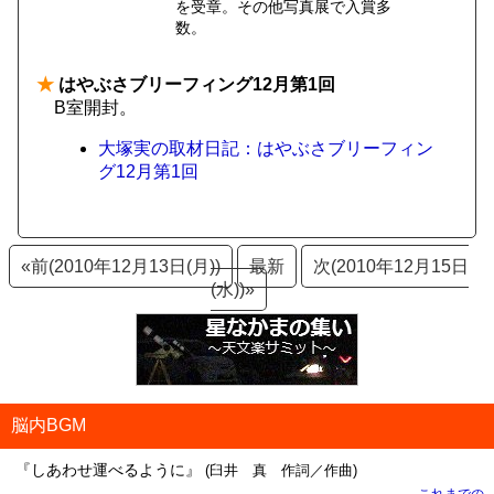
を受章。その他写真展で入賞多
数。
★
はやぶさブリーフィング12月第1回
B室開封。
大塚実の取材日記：はやぶさブリーフィン
グ12月第1回
«前(2010年12月13日(月))
最新
次(2010年12月15日
(水))»
脳内BGM
『しあわせ運べるように』
(臼井 真 作詞／作曲)