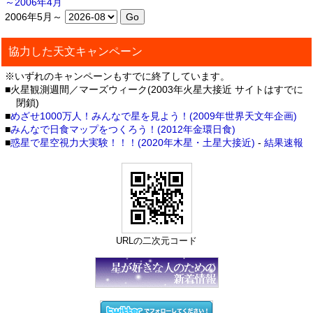
～2006年4月
2006年5月～
協力した天文キャンペーン
※いずれのキャンペーンもすでに終了しています。
■火星観測週間／マーズウィーク(2003年火星大接近 サイトはすでに
閉鎖)
■
めざせ1000万人！みんなで星を見よう！(2009年世界天文年企画)
■
みんなで日食マップをつくろう！(2012年金環日食)
■
惑星で星空視力大実験！！！(2020年木星・土星大接近)
-
結果速報
URLの二次元コード