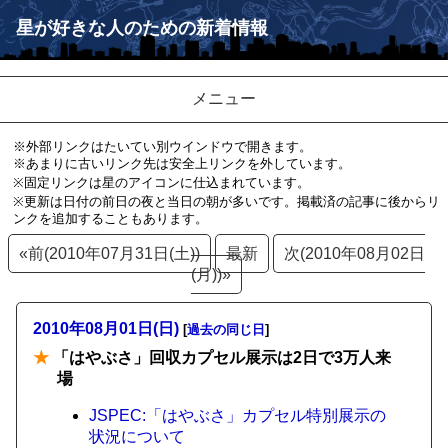
星が好きな人のための新着情報
メニュー
※外部リンクはたいてい別ウインドウで開きます。
※あまりに古いリンク先は安全上リンクを外しています。
※固定リンクは星のアイコンに仕込まれています。
※更新は日付の前日の夜と当日の朝が多いです。掲載済の記事に後からリ
ンクを追加することもあります。
«前(2010年07月31日(土))
最新
次(2010年08月02日
(月))»
2010年08月01日(日)
[
過去の同じ日
]
★
「はやぶさ」回収カプセル展示は2日で3万人来
場
JSPEC:「はやぶさ」カプセル特別展示の
状況について