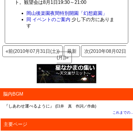
ト。観望会は8月1日19:30～21:00
岡山後楽園夜間特別開園「幻想庭園」
同 イベントのご案内
少し下の方にありま
す
«前(2010年07月31日(土))
最新
次(2010年08月02日
(月))»
脳内BGM
『しあわせ運べるように』
(臼井 真 作詞／作曲)
これまでの...
主要ページ