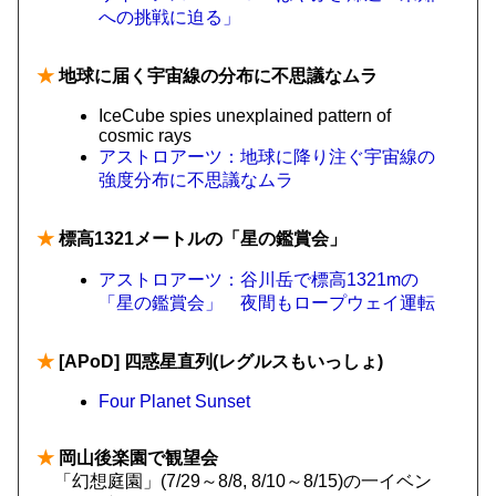
への挑戦に迫る」
★
地球に届く宇宙線の分布に不思議なムラ
IceCube spies unexplained pattern of
cosmic rays
アストロアーツ：地球に降り注ぐ宇宙線の
強度分布に不思議なムラ
★
標高1321メートルの「星の鑑賞会」
アストロアーツ：谷川岳で標高1321mの
「星の鑑賞会」 夜間もロープウェイ運転
★
[APoD] 四惑星直列(レグルスもいっしょ)
Four Planet Sunset
★
岡山後楽園で観望会
「幻想庭園」(7/29～8/8, 8/10～8/15)の一イベン