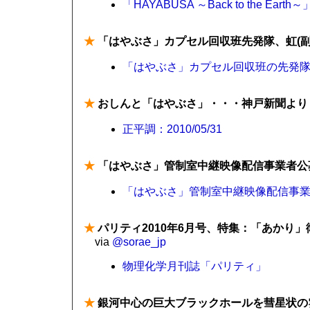
「HAYABUSA ～Back to the E
★
「はやぶさ」カプセル回収班先発隊、虹(副
「はやぶさ」カプセル回収班の先発隊と
★
おしんと「はやぶさ」・・・神戸新聞より
正平調：2010/05/31
★
「はやぶさ」管制室中継映像配信事業者公
「はやぶさ」管制室中継映像配信事
★
パリティ2010年6月号、特集：「あかり
via
@sorae_jp
物理化学月刊誌「パリティ」
★
銀河中心の巨大ブラックホールを彗星状の