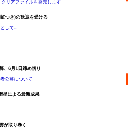
arth～」クリアファイルを発売します
虹つき)の歓迎を受ける
して...
募、6月1日締め切り
業者公募について
」衛星による最新成果
雲が取り巻く