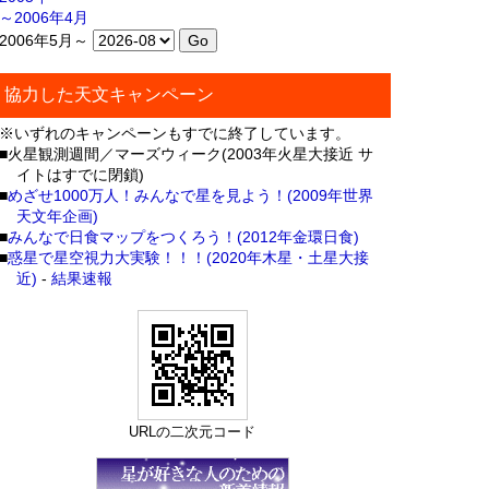
～2006年4月
2006年5月～
協力した天文キャンペーン
※いずれのキャンペーンもすでに終了しています。
■火星観測週間／マーズウィーク(2003年火星大接近 サ
イトはすでに閉鎖)
■
めざせ1000万人！みんなで星を見よう！(2009年世界
天文年企画)
■
みんなで日食マップをつくろう！(2012年金環日食)
■
惑星で星空視力大実験！！！(2020年木星・土星大接
近)
-
結果速報
URLの二次元コード