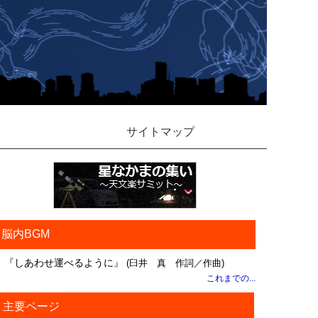
サイトマップ
脳内BGM
『しあわせ運べるように』
(臼井 真 作詞／作曲)
これまでの...
主要ページ