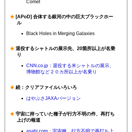
Comet
★
[APoD] 合体する銀河の中の巨大ブラックホー
ル
Black Holes in Merging Galaxies
★
退役するシャトルの展示先、20箇所以上が名乗
り
CNN.co.jp：退役する米シャトルの展示、
博物館など２０カ所以上が名乗り
★
続：クリアファイルいろいろ
はやぶさJAXAバージョン
★
宇宙に持っていた種子が行方不明の件、再打ち
上げの報道
asahi.com：宇宙種、行方不明で再打ち上