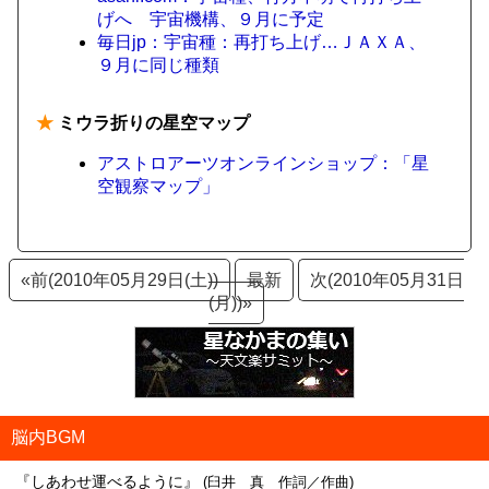
げへ 宇宙機構、９月に予定
毎日jp：宇宙種：再打ち上げ…ＪＡＸＡ、
９月に同じ種類
★
ミウラ折りの星空マップ
アストロアーツオンラインショップ：「星
空観察マップ」
«前(2010年05月29日(土))
最新
次(2010年05月31日
(月))»
脳内BGM
『しあわせ運べるように』
(臼井 真 作詞／作曲)