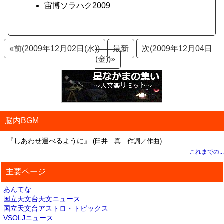
宙博ソラハク2009
«前(2009年12月02日(水))
最新
次(2009年12月04日
(金))»
脳内BGM
『しあわせ運べるように』
(臼井 真 作詞／作曲)
これまでの...
主要ページ
あんてな
国立天文台天文ニュース
国立天文台アストロ・トピックス
VSOLJニュース