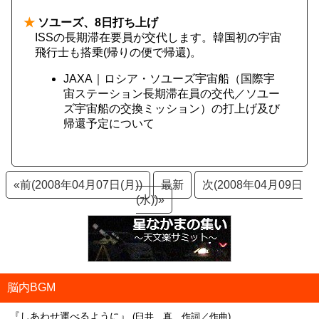
★
ソユーズ、8日打ち上げ
ISSの長期滞在要員が交代します。韓国初の宇宙
飛行士も搭乗(帰りの便で帰還)。
JAXA｜ロシア・ソユーズ宇宙船（国際宇
宙ステーション長期滞在員の交代／ソユー
ズ宇宙船の交換ミッション）の打上げ及び
帰還予定について
«前(2008年04月07日(月))
最新
次(2008年04月09日
(水))»
脳内BGM
『しあわせ運べるように』
(臼井 真 作詞／作曲)