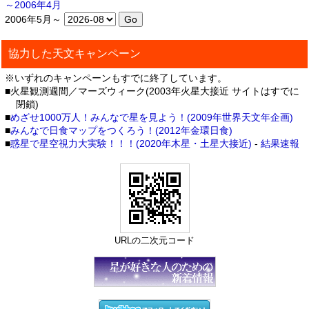
～2006年4月
2006年5月～
協力した天文キャンペーン
※いずれのキャンペーンもすでに終了しています。
■火星観測週間／マーズウィーク(2003年火星大接近 サイトはすでに
閉鎖)
■
めざせ1000万人！みんなで星を見よう！(2009年世界天文年企画)
■
みんなで日食マップをつくろう！(2012年金環日食)
■
惑星で星空視力大実験！！！(2020年木星・土星大接近)
-
結果速報
URLの二次元コード