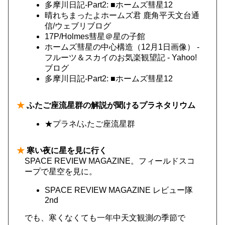
多摩川日記-Part2: ■ホームズ彗星12
晴れちまったよホームズ君 鹿角平天文台通
信/ウェブリブログ
17P/Holmes彗星＠星の子館
ホームズ彗星の中心構造（12月1日画像） -
フルーツ＆スカイのお気楽観望記 - Yahoo!
ブログ
多摩川日記-Part2: ■ホームズ彗星12
★
ふたご座流星群の解説が聞けるプラネタリウム
★プラネ/ふたご座流星群
★
寒い夜に星を見に行く
SPACE REVIEW MAGAZINE。フィールドスコ
ープで星空を見に。
SPACE REVIEW MAGAZINE レビュー隊
2nd
でも、寒くなくても一年中天文観測の季節で