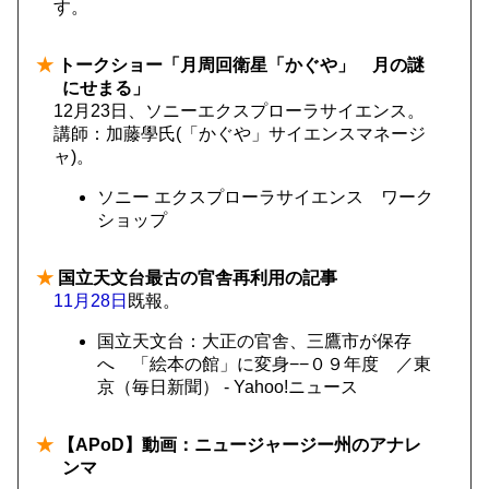
す。
★
トークショー「月周回衛星「かぐや」 月の謎
にせまる」
12月23日、ソニーエクスプローラサイエンス。
講師：加藤學氏(「かぐや」サイエンスマネージ
ャ)。
ソニー エクスプローラサイエンス ワーク
ショップ
★
国立天文台最古の官舎再利用の記事
11月28日
既報。
国立天文台：大正の官舎、三鷹市が保存
へ 「絵本の館」に変身−−０９年度 ／東
京（毎日新聞） - Yahoo!ニュース
★
【APoD】動画：ニュージャージー州のアナレ
ンマ