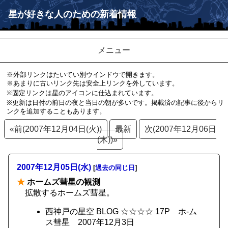
星が好きな人のための新着情報
メニュー
※外部リンクはたいてい別ウインドウで開きます。
※あまりに古いリンク先は安全上リンクを外しています。
※固定リンクは星のアイコンに仕込まれています。
※更新は日付の前日の夜と当日の朝が多いです。掲載済の記事に後からリ
ンクを追加することもあります。
«前(2007年12月04日(火))
最新
次(2007年12月06日
(木))»
2007年12月05日(水)
[
過去の同じ日
]
★
ホームズ彗星の観測
拡散するホームズ彗星。
西神戸の星空 BLOG ☆☆☆☆ 17P ホ-ム
ス彗星 2007年12月3日