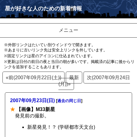
星が好きな人のための新着情報
メニュー
※外部リンクはたいてい別ウインドウで開きます。
※あまりに古いリンク先は安全上リンクを外しています。
※固定リンクは星のアイコンに仕込まれています。
※更新は日付の前日の夜と当日の朝が多いです。掲載済の記事に後からリ
ンクを追加することもあります。
«前(2007年09月22日(土))
最新
次(2007年09月24日
(月))»
2007年09月23日(日)
[
過去の同じ日
]
★
【画像】M33新星
発見前の撮影。
新星発見！？ (学研都市天文台)