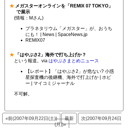
★
メガスターオンラインを「REMIX 07 TOKYO」
で展示
(情報：Mさん)
プラネタリウム「メガスター」が、おうち
にも！ | News | SpaceNews.jp
REMIX07
★
「はやぶさ2」海外で打ち上げか？
という報道。via
はやぶさまとめニュース
【レポート】「はやぶさ2」が危ない? 小惑
星探査機の後継機、海外で打上げか | ホビ
ー | マイコミジャーナル
不可解。
«前(2007年09月22日(土))
最新
次(2007年09月24日
(月))»