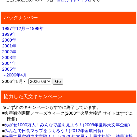
バックナンバー
1997年12月～1998年
1999年
2000年
2001年
2002年
2003年
2004年
2005年
～2006年4月
2006年5月～
協力した天文キャンペーン
※いずれのキャンペーンもすでに終了しています。
■火星観測週間／マーズウィーク(2003年火星大接近 サイトはすでに
閉鎖)
■
めざせ1000万人！みんなで星を見よう！(2009年世界天文年企画)
■
みんなで日食マップをつくろう！(2012年金環日食)
■
惑星で星空視力大実験！！！(2020年木星・土星大接近)
-
結果速報