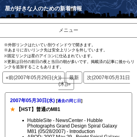
星が好きな人のための新着情報
メニュー
※外部リンクはたいてい別ウインドウで開きます。
※あまりに古いリンク先は安全上リンクを外しています。
※固定リンクは星のアイコンに仕込まれています。
※更新は日付の前日の夜と当日の朝が多いです。掲載済の記事に後からリ
ンクを追加することもあります。
«前(2007年05月29日(火))
最新
次(2007年05月31日
(木))»
2007年05月30日(水)
[
過去の同じ日
]
★
【HST】普通のM81
HubbleSite - NewsCenter - Hubble
Photographs Grand Design Spiral Galaxy
M81 (05/28/2007) - Introduction
APOD: 2007 May 29 - Bright Spiral Galaxy