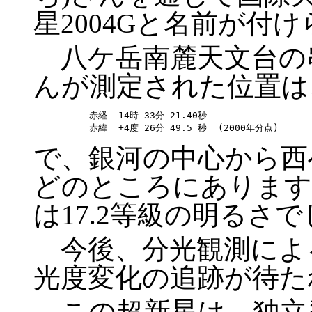
星2004Gと名前が付
八ケ岳南麓天文台の串
んが測定された位置は
赤経  14時 33分 21.40秒

で、銀河の中心から西へ
どのところにあります
は17.2等級の明るさ
今後、分光観測によ
光度変化の追跡が待た
この超新星は、独立