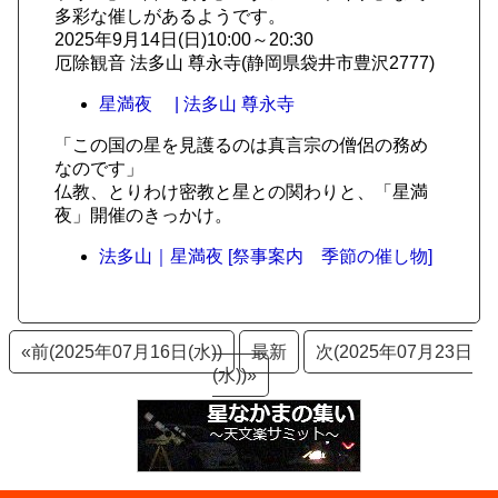
多彩な催しがあるようです。
2025年9月14日(日)10:00～20:30
厄除観音 法多山 尊永寺(静岡県袋井市豊沢2777)
星満夜 | 法多山 尊永寺
「この国の星を見護るのは真言宗の僧侶の務め
なのです」
仏教、とりわけ密教と星との関わりと、「星満
夜」開催のきっかけ。
法多山｜星満夜 [祭事案内 季節の催し物]
«前(2025年07月16日(水))
最新
次(2025年07月23日
(水))»