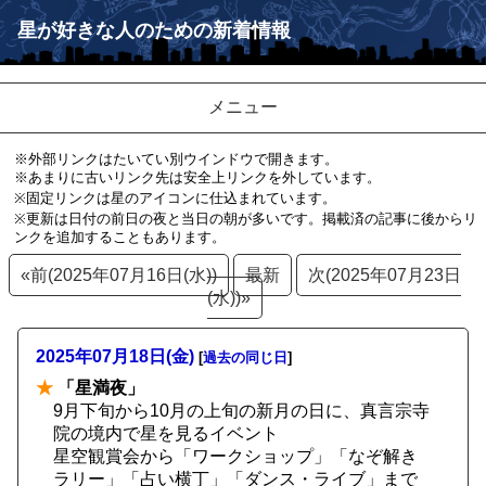
星が好きな人のための新着情報
メニュー
※外部リンクはたいてい別ウインドウで開きます。
※あまりに古いリンク先は安全上リンクを外しています。
※固定リンクは星のアイコンに仕込まれています。
※更新は日付の前日の夜と当日の朝が多いです。掲載済の記事に後からリ
ンクを追加することもあります。
«前(2025年07月16日(水))
最新
次(2025年07月23日
(水))»
2025年07月18日(金)
[
過去の同じ日
]
★
「星満夜」
9月下旬から10月の上旬の新月の日に、真言宗寺
院の境内で星を見るイベント
星空観賞会から「ワークショップ」「なぞ解き
ラリー」「占い横丁」「ダンス・ライブ」まで