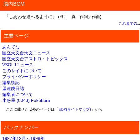
脳内BGM
『しあわせ運べるように』
(臼井 真 作詞／作曲)
これまでの...
主要ページ
あんてな
国立天文台天文ニュース
国立天文台アストロ・トピックス
VSOLJニュース
このサイトについて
プライバシーポリシー
編集後記
望遠鏡日誌
編集者について
小惑星 (8043) Fukuhara
ここに載せた以外のページは「
目次(サイトマップ)
」から
バックナンバー
1997年12月～1998年