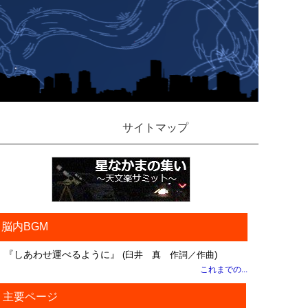
サイトマップ
脳内BGM
『しあわせ運べるように』
(臼井 真 作詞／作曲)
これまでの...
主要ページ