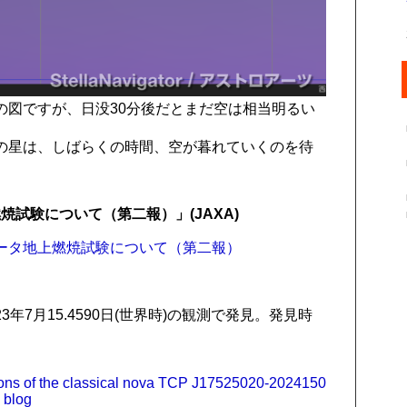
の図ですが、日没30分後だとまだ空は相当明るい
の星は、しばらくの時間、空が暮れていくのを待
。
試験について（第二報）」(JAXA)
段モータ地上燃焼試験について（第二報）
023年7月15.4590日(世界時)の観測で発見。発見時
。
ions of the classical nova TCP J17525020-2024150
 blog