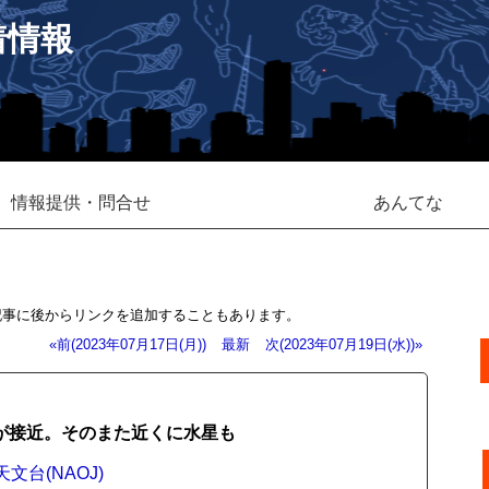
着情報
情報提供・問合せ
あんてな
記事に後からリンクを追加することもあります。
«前(2023年07月17日(月))
最新
次(2023年07月19日(水))»
が接近。そのまた近くに水星も
文台(NAOJ)