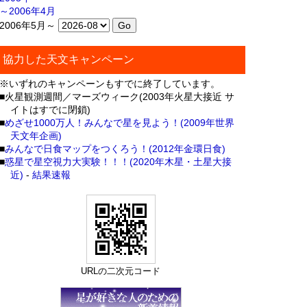
～2006年4月
2006年5月～
協力した天文キャンペーン
※いずれのキャンペーンもすでに終了しています。
■火星観測週間／マーズウィーク(2003年火星大接近 サ
イトはすでに閉鎖)
■
めざせ1000万人！みんなで星を見よう！(2009年世界
天文年企画)
■
みんなで日食マップをつくろう！(2012年金環日食)
■
惑星で星空視力大実験！！！(2020年木星・土星大接
近)
-
結果速報
URLの二次元コード