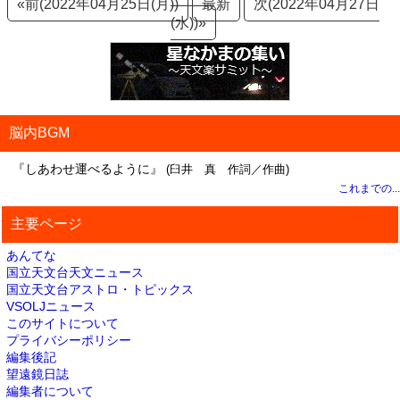
«前(2022年04月25日(月))
最新
次(2022年04月27日
(水))»
脳内BGM
『しあわせ運べるように』
(臼井 真 作詞／作曲)
これまでの...
主要ページ
あんてな
国立天文台天文ニュース
国立天文台アストロ・トピックス
VSOLJニュース
このサイトについて
プライバシーポリシー
編集後記
望遠鏡日誌
編集者について