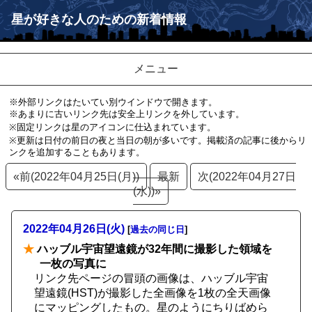
星が好きな人のための新着情報
メニュー
※外部リンクはたいてい別ウインドウで開きます。
※あまりに古いリンク先は安全上リンクを外しています。
※固定リンクは星のアイコンに仕込まれています。
※更新は日付の前日の夜と当日の朝が多いです。掲載済の記事に後からリ
ンクを追加することもあります。
«前(2022年04月25日(月))
最新
次(2022年04月27日
(水))»
2022年04月26日(火)
[
過去の同じ日
]
★
ハッブル宇宙望遠鏡が32年間に撮影した領域を
一枚の写真に
リンク先ページの冒頭の画像は、ハッブル宇宙
望遠鏡(HST)が撮影した全画像を1枚の全天画像
にマッピングしたもの。星のようにちりばめら