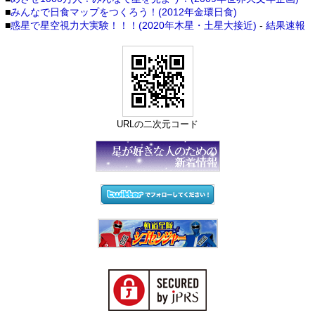
■
みんなで日食マップをつくろう！(2012年金環日食)
■
惑星で星空視力大実験！！！(2020年木星・土星大接近)
-
結果速報
URLの二次元コード