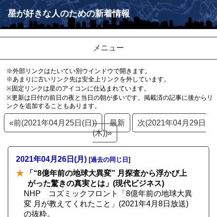
星が好きな人のための新着情報
メニュー
※外部リンクはたいてい別ウインドウで開きます。
※あまりに古いリンク先は安全上リンクを外しています。
※固定リンクは星のアイコンに仕込まれています。
※更新は日付の前日の夜と当日の朝が多いです。掲載済の記事に後からリ
ンクを追加することもあります。
«前(2021年04月25日(日))
最新
次(2021年04月29日
(木))»
2021年04月26日(月)
[
過去の同じ日
]
★
「“8億年前の地球大異変” 月探査から浮かび上
がった驚きの真実とは」(現代ビジネス)
NHP コズミックフロント「8億年前の地球大異
変 月が教えてくれたこと」(2021年4月8日放送)
の抜粋。