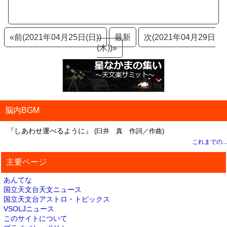
«前(2021年04月25日(日))
最新
次(2021年04月29日
(木))»
脳内BGM
『しあわせ運べるように』
(臼井 真 作詞／作曲)
これまでの...
主要ページ
あんてな
国立天文台天文ニュース
国立天文台アストロ・トピックス
VSOLJニュース
このサイトについて