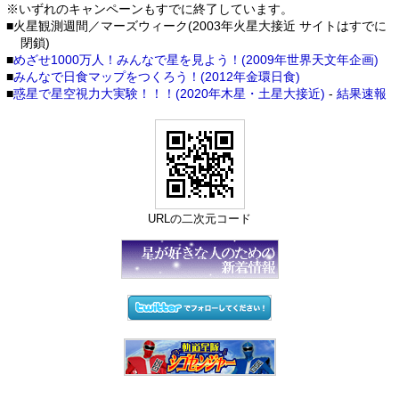
※いずれのキャンペーンもすでに終了しています。
■火星観測週間／マーズウィーク(2003年火星大接近 サイトはすでに
閉鎖)
■
めざせ1000万人！みんなで星を見よう！(2009年世界天文年企画)
■
みんなで日食マップをつくろう！(2012年金環日食)
■
惑星で星空視力大実験！！！(2020年木星・土星大接近)
-
結果速報
URLの二次元コード