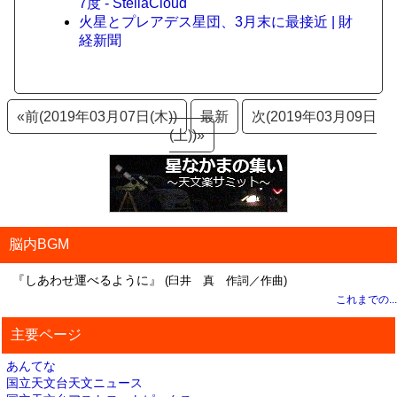
7度 - StellaCloud
火星とプレアデス星団、3月末に最接近 | 財
経新聞
«前(2019年03月07日(木))
最新
次(2019年03月09日
(土))»
脳内BGM
『しあわせ運べるように』
(臼井 真 作詞／作曲)
これまでの...
主要ページ
あんてな
国立天文台天文ニュース