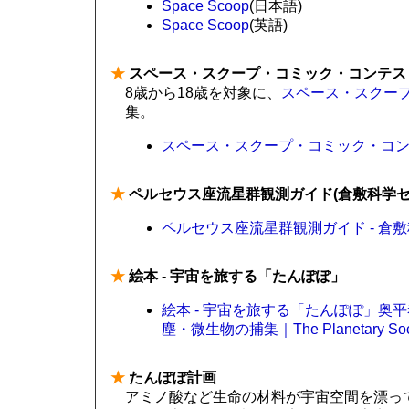
Space Scoop
(日本語)
Space Scoop
(英語)
★
スペース・スクープ・コミック・コンテス
8歳から18歳を対象に、
スペース・スクー
集。
スペース・スクープ・コミック・コ
★
ペルセウス座流星群観測ガイド(倉敷科学セ
ペルセウス座流星群観測ガイド - 倉
★
絵本 - 宇宙を旅する「たんぽぽ」
絵本 - 宇宙を旅する「たんぽぽ」奥平
塵・微生物の捕集｜The Planetary Soci
★
たんぽぽ計画
アミノ酸など生命の材料が宇宙空間を漂っ