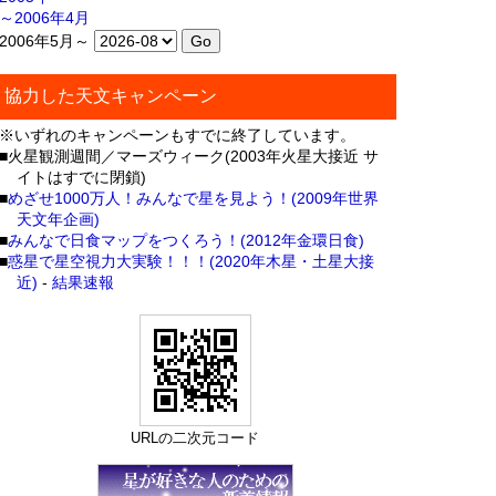
～2006年4月
2006年5月～
協力した天文キャンペーン
※いずれのキャンペーンもすでに終了しています。
■火星観測週間／マーズウィーク(2003年火星大接近 サ
イトはすでに閉鎖)
■
めざせ1000万人！みんなで星を見よう！(2009年世界
天文年企画)
■
みんなで日食マップをつくろう！(2012年金環日食)
■
惑星で星空視力大実験！！！(2020年木星・土星大接
近)
-
結果速報
URLの二次元コード