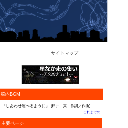
サイトマップ
脳内BGM
『しあわせ運べるように』
(臼井 真 作詞／作曲)
これまでの...
主要ページ