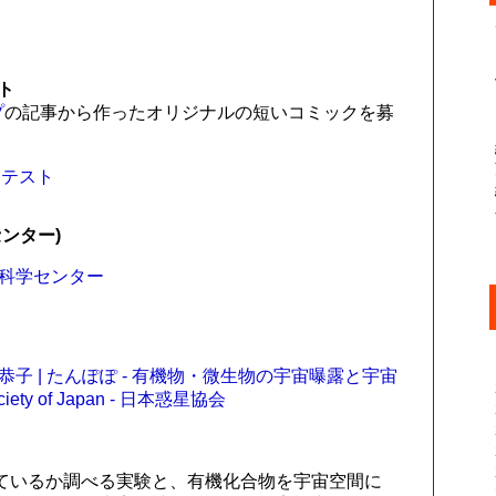
ト
プ
の記事から作ったオリジナルの短いコミックを募
ンテスト
ンター)
敷科学センター
恭子 | たんぽぽ - 有機物・微生物の宇宙曝露と宇宙
ety of Japan - 日本惑星協会
ているか調べる実験と、有機化合物を宇宙空間に