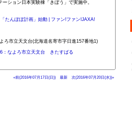
テーション日本実験棟「きぼう」で実施中。
んぽぽ計画」始動 | ファン!ファン!JAXA!
。なよろ市立天文台(北海道名寄市字日進157番地1)
016：なよろ市立天文台 きたすばる
«前(2016年07月17日(日))
最新
次(2016年07月20日(水))»