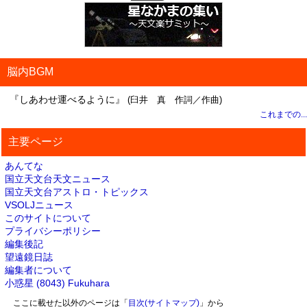
脳内BGM
『しあわせ運べるように』
(臼井 真 作詞／作曲)
これまでの...
主要ページ
あんてな
国立天文台天文ニュース
国立天文台アストロ・トピックス
VSOLJニュース
このサイトについて
プライバシーポリシー
編集後記
望遠鏡日誌
編集者について
小惑星 (8043) Fukuhara
ここに載せた以外のページは「
目次(サイトマップ)
」から