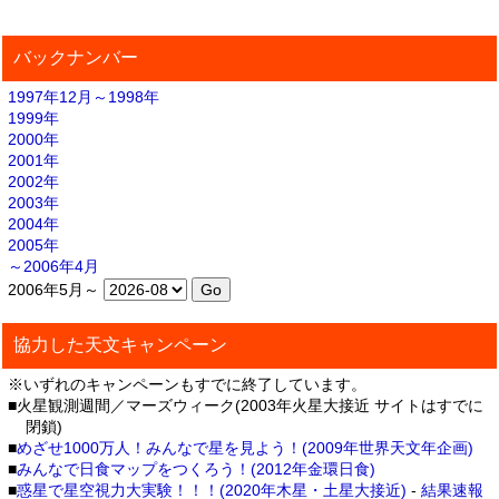
バックナンバー
1997年12月～1998年
1999年
2000年
2001年
2002年
2003年
2004年
2005年
～2006年4月
2006年5月～
協力した天文キャンペーン
※いずれのキャンペーンもすでに終了しています。
■火星観測週間／マーズウィーク(2003年火星大接近 サイトはすでに
閉鎖)
■
めざせ1000万人！みんなで星を見よう！(2009年世界天文年企画)
■
みんなで日食マップをつくろう！(2012年金環日食)
■
惑星で星空視力大実験！！！(2020年木星・土星大接近)
-
結果速報