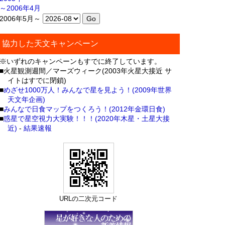
～2006年4月
2006年5月～
協力した天文キャンペーン
※いずれのキャンペーンもすでに終了しています。
■火星観測週間／マーズウィーク(2003年火星大接近 サ
イトはすでに閉鎖)
■
めざせ1000万人！みんなで星を見よう！(2009年世界
天文年企画)
■
みんなで日食マップをつくろう！(2012年金環日食)
■
惑星で星空視力大実験！！！(2020年木星・土星大接
近)
-
結果速報
URLの二次元コード