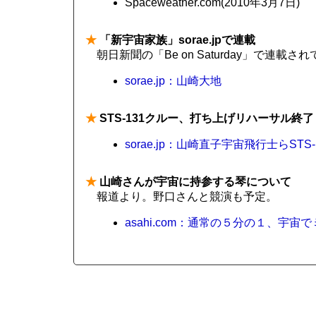
Spaceweather.com(2010年3月7日)
★
「新宇宙家族」sorae.jpで連載
朝日新聞の「Be on Saturday」で連
sorae.jp：山崎大地
★
STS-131クルー、打ち上げリハーサル終了
sorae.jp：山崎直子宇宙飛行士らS
★
山崎さんが宇宙に持参する琴について
報道より。野口さんと競演も予定。
asahi.com：通常の５分の１、宇