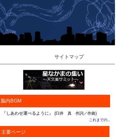
サイトマップ
脳内BGM
『しあわせ運べるように』
(臼井 真 作詞／作曲)
これまでの...
主要ページ