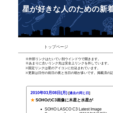
星が好きな人のための新
トップページ
※外部リンクはたいてい別ウインドウで開きます。
※あまりに古いリンク先は安全上リンクを外しています。
※固定リンクは星のアイコンに仕込まれています。
※更新は日付の前日の夜と当日の朝が多いです。掲載済の
2010年03月08日(月)
[
過去の同じ日
]
★
SOHOのC3画像に木星と水星が
SOHO LASCO C3 Latest Image