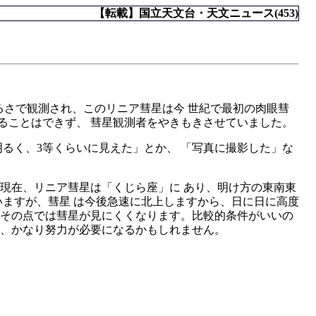
【転載】国立天文台・天文ニュース(453)
るさで観測され、このリニア彗星は今 世紀で最初の肉眼彗
ることはできず、 彗星観測者をやきもきさせていました。
るく、3等くらいに見えた」とか、 「写真に撮影した」な
8日現在、リニア彗星は「くじら座」に あり、明け方の東南東
いますが、彗星 は今後急速に北上しますから、日に日に高度
、その点では彗星が見にくくなります。比較的条件がいいの
は、かなり努力が必要になるかもしれません。