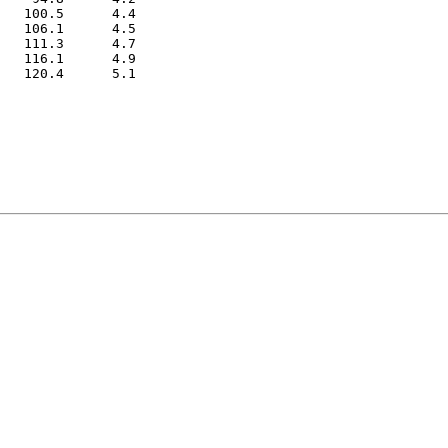
   100.5      4.4

   106.1      4.5

   111.3      4.7

   116.1      4.9
