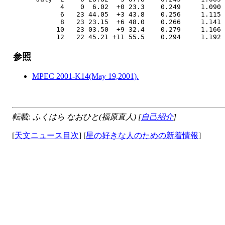
            4    0  6.02  +0 23.3    0.249     1.090 
            6   23 44.05  +3 43.8    0.256     1.115 
            8   23 23.15  +6 48.0    0.266     1.141 
           10   23 03.50  +9 32.4    0.279     1.166 
参照
MPEC 2001-K14(May 19,2001).
転載: ふくはら なおひと(福原直人) [
自己紹介
]
[
天文ニュース目次
] [
星の好きな人のための新着情報
]