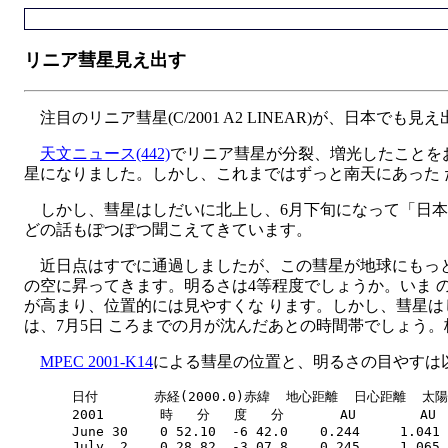
リニア彗星見え出す
注目のリニア彗星(C/2001 A2 LINEAR)が、日本でも見
天文ニュース(442)
でリニア彗星が分裂、増光したことを
星になりました。しかし、これまではずっと南天にあった
しかし、彗星はしだいに北上し、6月下旬になって「日本
どの話もぽつぽつ聞こえてきています。
近日点はすでに通過しましたが、この彗星が地球にもっとも近
の空に昇ってきます。明るさは4等程度でしょうか。いま 
が高まり、位置的には見やすくな ります。しかし、彗星
は、7月5日 ころまでの月が沈んだあとの時間帯でしょう
MPEC 2001-K14
による彗星の位置と、明るさの目やすは
      日付       赤経(2000.0)赤緯  地心距離  日心距離  太
      2001       時   分   度   分       AU        AU 
      June 30    0 52.10  -6 42.0    0.244     1.041 
      July  2    0 28.82  -3 07.8    0.245     1.065 