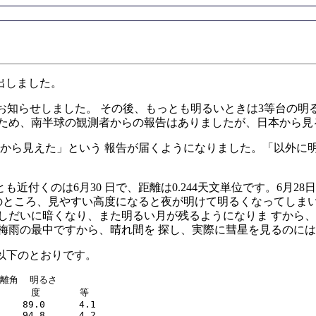
え出しました。
お知らせしました。 その後、もっとも明るいときは3等台の明
 ため、南半球の観測者からの報告はありましたが、日本から見
から見えた」という 報告が届くようになりました。「以外に明
付くのは6月30 日で、距離は0.244天文単位です。6月2
のところ、見やすい高度になると夜が明けて明るくなってしま
はしだいに暗くなり、また明るい月が残るようになりま すから
。梅雨の最中ですから、晴れ間を 探し、実際に彗星を見るのに
以下のとおりです。
陽離角  明るさ

      度       等

    89.0      4.1

    94.8      4.2
