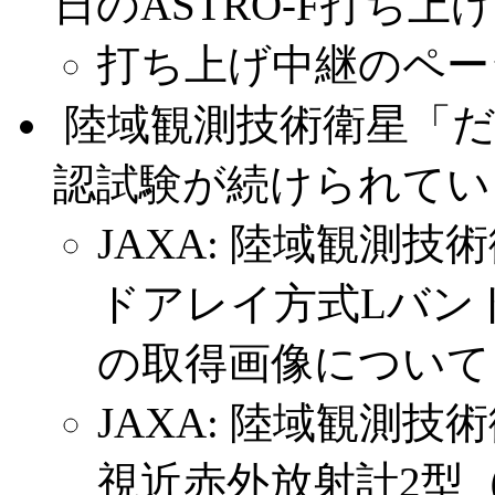
日のASTRO-F打ち上
打ち上げ中継のペー
.
陸域観測技術衛星「
認試験が続けられてい
JAXA: 陸域観測
ドアレイ方式Lバンド
の取得画像について
JAXA: 陸域観測
視近赤外放射計2型（