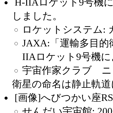
.
H-IIAロケット9号機
しました。
ロケットシステム:
JAXA:「運輸多目的
IIAロケット9号機
宇宙作家クラブ ニ
衛星の命名は静止軌道
.
[画像]へびつかい座
せんだい宇宙館: 200