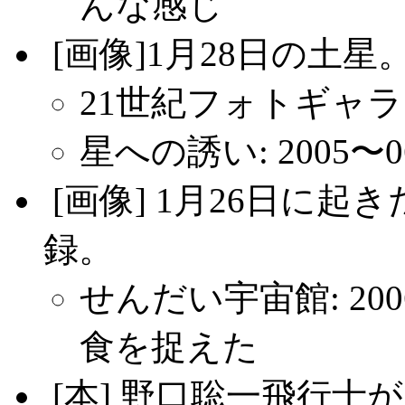
んな感じ
.
[画像]1月28日の土
21世紀フォトギャラリ
星への誘い: 2005
.
[画像] 1月26日に
録。
せんだい宇宙館: 200
食を捉えた
.
[本] 野口聡一飛行