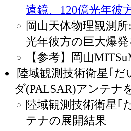
遠鏡、120億光年
岡山天体物理観測所: 
光年彼方の巨大爆発
【参考】岡山MITS
.
陸域観測技術衛星｢だ
ダ(PALSAR)アンテ
陸域観測技術衛星｢
テナの展開結果