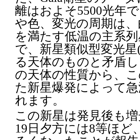
離はおよそ5500光年
や色、変光の周期は、
を満たす低温の主系列
で、新星類似型変光星(nova
る天体のものと矛盾し
の天体の性質から、この
た新星爆発によって急
れます。
この新星は発見後も増
19日夕方には8等ほど