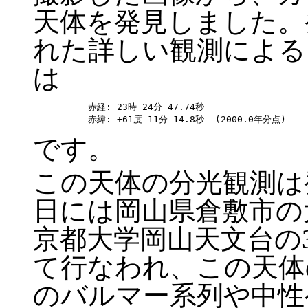
天体を発見しました。
れた詳しい観測による
は
赤経: 23時 24分 47.74秒

です。
この天体の分光観測は発見
日には岡山県倉敷市の
京都大学岡山天文台の3
て行なわれ、この天体
のバルマー系列や中性