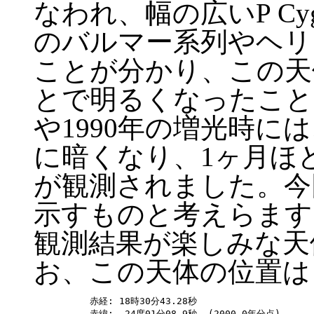
なわれ、幅の広いP C
のバルマー系列やヘリ
ことが分かり、この天
とで明るくなったこと
や1990年の増光時に
に暗くなり、1ヶ月ほ
が観測されました。今
示すものと考えらます
観測結果が楽しみな天
お、この天体の位置は
赤経: 18時30分43.28秒
