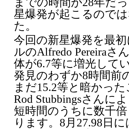
までの時間が28年だ
星爆発が起こるのでは
た。
今回の新星爆発を最初
ルのAlfredo Pereir
体が6.7等に増光し
発見のわずか8時間前の
まだ15.2等と暗かっ
Rod Stubbings
短時間のうちに数千倍
ります。8月27.98