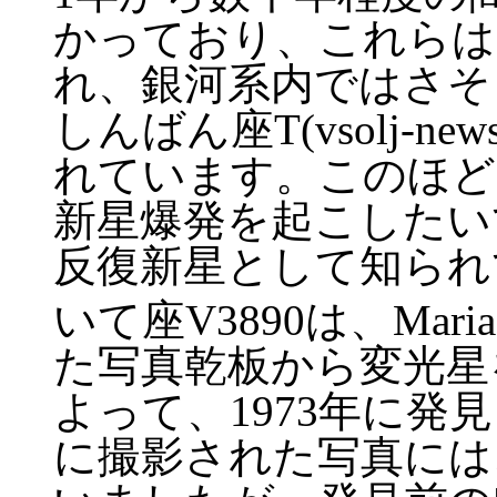
かっており、これらは
れ、銀河系内ではさそり座U(
しんばん座T(vsolj-n
れています。このほど1
新星爆発を起こしたいて
反復新星として知られ
いて座V3890は、Mari
た写真乾板から変光星を探し
よって、1973年に発見
に撮影された写真には