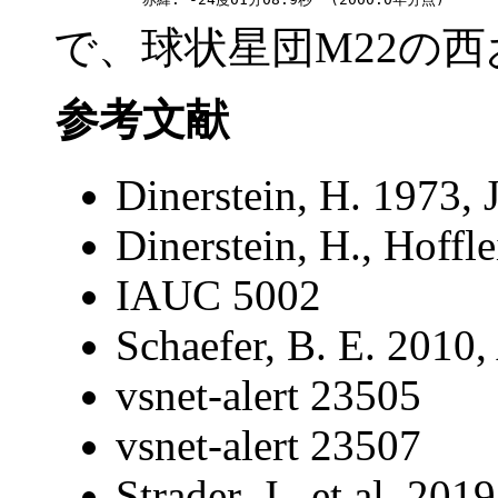
で、球状星団M22の西
参考文献
Dinerstein, H. 1973,
Dinerstein, H., Hoffl
IAUC 5002
Schaefer, B. E. 2010,
vsnet-alert 23505
vsnet-alert 23507
Strader, J., et al. 20