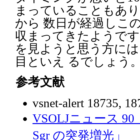
まっていることもあり
から 数日が経過しこ
収まってきたようです
を見ようと思う方には
目といえ るでしょう
参考文献
vsnet-alert 18735, 1
VSOLJニュース 9
Sgr の突発増光」