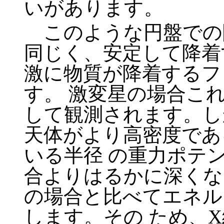
いがあります。
このような円盤での
同じく、安定して降着
激に物質が降着するフ
す。 激変星の場合こ
して観測されます。し
天体がより高密度であ
いる半径 の重力ポテ
合よりはるかに深くな
の場合と比べてエネル
します。その ため、