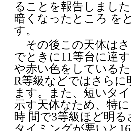
ることを報告しました。M
暗くなったところ を
す。
その後この天体はさ
でときに11等台に達
や赤い色をしているた
R等級などではさらに
ます。また、短いタイ
示す天体なため、特に
時 間で3等級ほど明
タイミングが悪いと1