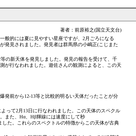
著者：前原裕之(国立天文台)
一般的には夏に見やすい星座ですが、2月ごろになる
が発見されました。発見者は群馬県の小嶋正(こじまた
8.2等の新天体を発見しました。発見の報告を受けて、千
測が行なわれました。遊佐さんの観測によると、この天
発前から12-13等と比較的明るい天体だったことが分
よって2月13日に行なわれました。この天体のスペクル
また、Hα、Hβ輝線には速度にして秒
も分かりました。これらのスペクトルの特徴からこの天体が古典