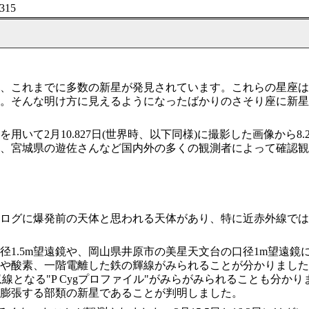
315
、これまでに多数の新星が発見されています。これらの星座は
。そんな明け方に見えるようになったばかりのさそり座に新星
用いて2月10.827日(世界時、以下同様)に撮影した画像から
、宮城県の遊佐さんなど国内外の多くの観測者によって確認観
ログに爆発前の天体と思われる天体があり、特に近赤外線では爆
.5m望遠鏡や、岡山県井原市の美星天文台の口径1m望遠鏡に
や酸素、一階電離した鉄の輝線がみられることが分かりました。
波長が吸収線となる"P Cygプロファイル"がみらがみられること
膨張する部類の新星であることが判明しました。