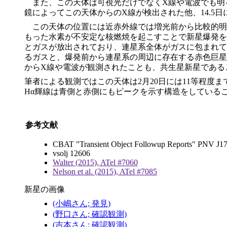
また、この天体は可視光だけでなくX線や電波でも明るくな
鏡によってこの天体からのX線が検出された他、14.5日に
この天体の位置には近赤外線では増光前から比較的明
もった水素が不安定な核燃焼を起こすことで新星爆発を
とガスが放出されており、連星系全体がガスに包まれて
るガスと、爆発前から連星系の周辺に存在する赤色巨星
からX線や電波が観測されたことも、共生星新星である
筆者による観測ではこの天体は2月20日には11等程
Hα輝線は青側と赤側にもピークを示す構造をしている
参考文献
CBAT "Transient Object Followup Reports" PNV J
vsolj 12606
Walter (2015), ATel #7060
Nelson et al. (2015), ATel #7085
新星の画像
(小嶋さん; 発見)
(野口さん; 確認観測)
(吉本さん; 確認観測)