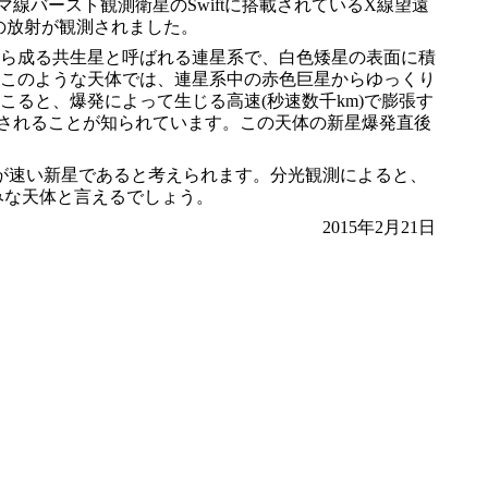
線バースト観測衛星のSwiftに搭載されているX線望遠
からの放射が観測されました。
ら成る共生星と呼ばれる連星系で、白色矮星の表面に積
このような天体では、連星系中の赤色巨星からゆっくり
ると、爆発によって生じる高速(秒速数千km)で膨張す
されることが知られています。この天体の新星爆発直後
のが速い新星であると考えられます。分光観測によると、
みな天体と言えるでしょう。
2015年2月21日