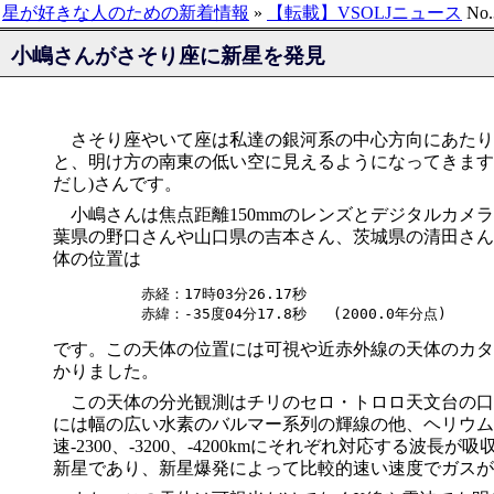
星が好きな人のための新着情報
»
【転載】VSOLJニュース
No.
小嶋さんがさそり座に新星を発見
さそり座やいて座は私達の銀河系の中心方向にあたり
と、明け方の南東の低い空に見えるようになってきます
だし)さんです。
小嶋さんは焦点距離150mmのレンズとデジタルカメラを
葉県の野口さんや山口県の吉本さん、茨城県の清田さん
体の位置は
赤経：17時03分26.17秒

です。この天体の位置には可視や近赤外線の天体のカタ
かりました。
この天体の分光観測はチリのセロ・トロロ天文台の口径1
には幅の広い水素のバルマー系列の輝線の他、ヘリウム
速-2300、-3200、-4200kmにそれぞれ対応する
新星であり、新星爆発によって比較的速い速度でガスが