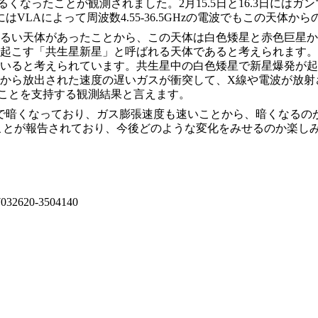
ったことが観測されました。2月15.5日と16.3日にはガンマ
はVLAによって周波数4.55-36.5GHzの電波でもこの天体
るい天体があったことから、この天体は白色矮星と赤色巨星か
起こす「共生星新星」と呼ばれる天体であると考えられます。
いると考えられています。共生星中の白色矮星で新星爆発が起こ
から放出された速度の遅いガスが衝突して、X線や電波が放射
ことを支持する観測結果と言えます。
度まで暗くなっており、ガス膨張速度も速いことから、暗くなる
ことが報告されており、今後どのような変化をみせるのか楽し
17032620-3504140